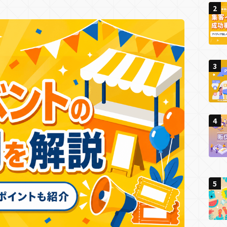
2
2
2
予約機能
会員・ログイン機能
決済機能
新規顧客獲
ィング
Cサイト
キャンペーンサイト
ゲームプロモーション
周年・CSRサイト
IP活用
リアルイベント
イト
店舗誘引
ゲーミフィケーション
エンタメ要素
夏キャンペーン
春キャンペーン
冬キャンペーン
3
3
3
秋キャンペーン
集客チャネル
ス
Twitter
Instagram
TikTok
SNS
PR
4
4
4
キング
リアルイベント
ン・リズム
5
5
5