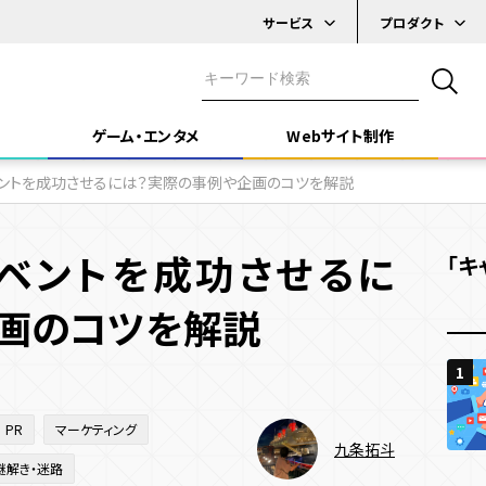
サービス
プロダクト
デジタル
実績一覧
システム開発
スタンプラリー
ゲーム・エンタメ
Webサイト制作
ケーススタディ
ゲーム・エンタメ
イベント効果測定
コンテンツ制作
ントを成功させるには？実際の事例や企画のコツを解説
システム
プラットフォーム
テクノロジー
Webサイト制作
メ」
「Webサイト制作」
「デザイン・技術」
ベントを成功させるに
「キ
Webサイト
Webサービス
デジタルサイネージ
3D
AR
B DESIGN & DEVELOPMENT
DESIGN & TECHNOLOGY
SNS
iOS / Androidアプリ
react
C
画のコツを解説
マルチプレ
1
1
1
ム開発目的
イト種類
施策種類・キャンペーン種類
デザイン・技術
機能
機能
キャンペー
PR
マーケティング
ティングデータ取得
ト削減・効率化
ーポレートサイト
省人化
採用サイト
SNSキャンペーン
デザイン
UI・UX
Webキャンペーン
UI・UXデザイン
多言語化機能
C
九条拓斗
謎解き・迷路
多言語化機能
CMS機能
CRM機能
AI機能
認知拡大
け施策
ービス・ブランドサイト
メディアサイト
アプリキャンペーン
プログラミング
アニメーション
デジタルスタンプラリー
予約機能
会員・