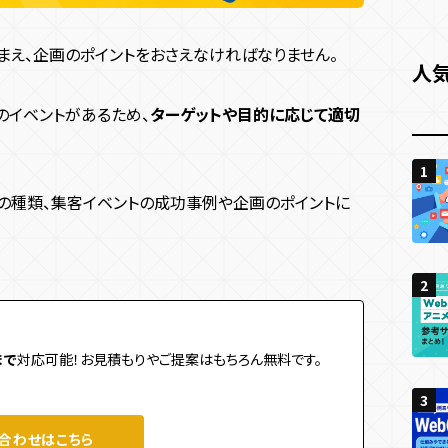
まえ、企画のポイントをおさえなければなりません。
人
のイベントがあるため、
ターゲットや目的に応じて適切
1
1
1
の種類、集客イベントの成功事例や企画のポイントに
2
2
2
まで
対応可能！お見積もりやご提案はもちろん無料です。
3
3
3
合わせはこちら