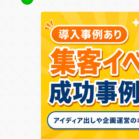
サービス・ブランドサイト
メディアサイト
店舗誘引
EC誘引
ブランデ
E
ECサイト
キャンペーンサイト
周年・CSRサ
コンテンツ種類
デジタルスタンプラリー
メタバー
ユーザー参加型
人気投票・ラン
ガチャ・ルーレット・抽選
アクショ
RPG・育成
診断・占い・シナリオ