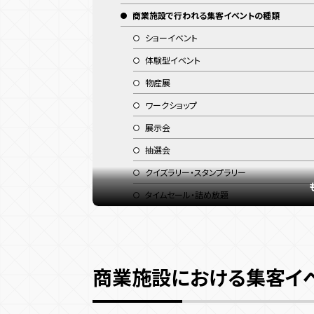
商業施設で行われる集客イベントの種類
ショーイベント
体験型イベント
物産展
ワークショップ
展示会
抽選会
クイズラリー・スタンプラリー
タイムセール・詰め放題
参考にしたい商業施設の集客イベント事例5選
【イオン株式会社 】デジタルスタンプラリー
【アパレル】店頭ARコンテンツ
商業施設における集客イ
【イオンモール】ウォーキング集客
【JR名古屋駅構内】なごやめしデジタルスタンプ