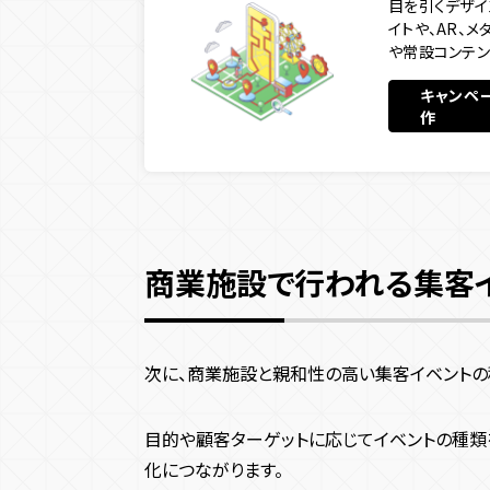
目を引くデザイ
商業施設での子供向けコンテンツ
イトや、AR、
や常設コンテン
商業施設の施設案内
商業施設の集客イベントを企画する際のポイント
キャンペ
作
メインターゲット
集客イベントの目的
イベントの企画・制作会社
商業施設の集客イベントを成功させるポイント
デジタル技術を活用する
商業施設で行われる集客
効果測定と分析に力を入れる
集客イベントはBALANCeにお任せください
次に、商業施設と親和性の高い集客イベントの
目的や顧客ターゲットに応じてイベントの種類
化につながります。