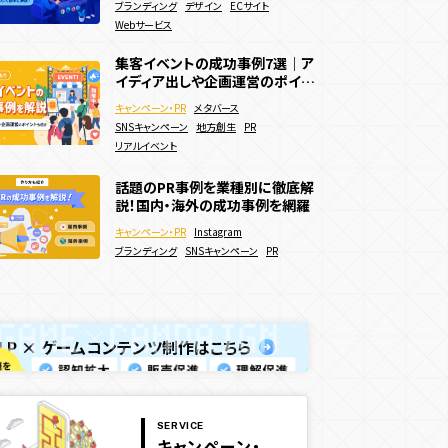
webサイト制作
Webサイト
ブランディング
ブランディング
アニメーション
デザイン
サービス・ブランドサイト
ECサイト
デザイン
Webサービス
メーカー
集客イベントの成功事例7選｜ア
Webサイトに3Dアニメーション
ECサイトで効果的な販促キャン
イディア出しや企画運営のポイン
を導入したい！作り方やメリットを
ペーン施策15選！効果的な実施
トも解説
徹底解説
方法などを解説
キャンペーン・PR
webサイト制作
3D
メタバース
WebGL
Webサイト
キャンペーン・PR
Webキャンペーン
SNSキャンペーン
アニメーション
サービス・ブランドサイト
地方創生
PR
ECサイト
決済機能
リアルイベント
メーカー
夏キャンペーン事例20選を紹介！
集客イベントの成功事例7選｜ア
話題のPR事例を業種別に徹底解
メリットや制作方法も解説！
イディア出しや企画運営のポイン
説！国内・海外の成功事例を網羅
キャンペーン・PR
Webキャンペーン
トも解説
キャンペーン・PR
メタバース
キャンペーン・PR
Instagram
SNSキャンペーン
デジタルスタンプラリー
SNSキャンペーン
地方創生
PR
ブランディング
SNSキャンペーン
PR
認知拡大
販売促進
夏キャンペーン
リアルイベント
人気投票・ランキング
LP × ゲームコンテンツ制作はこちら
SERVICE
キャンペーン・