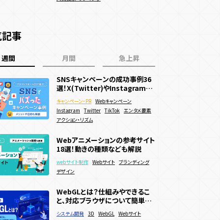
RPG・育成
気記事
週間
月間
急上昇
SNSキャンペーンの成功事例36
SNSキャンペーンの成功事例36
WebGL/theree.js参考サイト
選！X(Twitter)やInstagramで
選！X(Twitter)やInstagramで
日本・海外 最新事例39選
バズった面白い企画を紹介
バズった面白い企画を紹介
キャンペーン・PR
キャンペーン・PR
webサイト制作
3D
Webキャンペーン
Webキャンペーン
Webキャンペーン
Instagram
Instagram
WebGL
コーポレートサイト
Twitter
Twitter
TikTok
TikTok
エンタメ要素
エンタメ要素
アクション・リズム
アクション・リズム
サービス・ブランドサイト
メーカー
WebGLとは？仕組みやできるこ
Webアニメーションの参考サイト
動きのあるWebサイトの作り方
と、対応ブラウザについて簡単に
18選！動きの種類なども解説
は？メリットやデメリットも解説
解説！
システム開発
3D
WebGL
Webサイト
webサイト制作
webサイト制作
Webサイト
Webサイト
ブランディング
ブランディング
ブランディング
デザイン
ECサイト
デザイン
販売促進
Webサービス
WebGLとは？仕組みやできるこ
Webサイトに3Dアニメーション
Webアニメーションの参考サイト
と、対応ブラウザについて簡単に
を導入したい！作り方やメリットを
18選！動きの種類なども解説
解説！
徹底解説
システム開発
webサイト制作
3D
3D
WebGL
WebGL
Webサイト
Webサイト