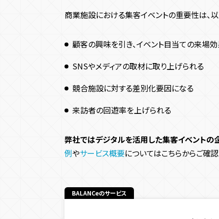
【渋谷パルコ】ARを活用した展示会
商業施設における集客イベントの重要性は、以
デジタルサイネージを活用した来店促進施策の事
企業・製品PRイベントコンテンツ
顧客の興味を引き、イベント目当ての来場効
エスエス製薬
SNSやメディアの取材に取り上げられる
KDDI
競合施設に対する差別化要因になる
自治体PRコンテンツ
国際園芸博覧会
来訪者の回遊率を上げられる
大阪・関西万博
映画PRコンテンツ
弊社ではデジタルを活用した集客イベントの企
例
や
サービス概要
ワンピース
についてはこちらからご確認
ビジネスイベント
ビジネスカンファレンス
BALANCeのサービス
商業施設集客コンテンツ
株式会社イオンファンタジー