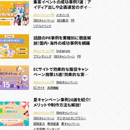
集客イベントの成功事例7選｜ア
集客イベントの成功事例7選｜ア
デジタルスタンプラリーとは？作
イディア出しや企画運営のポイン
イディア出しや企画運営のポイン
得施策
既存顧客向け施策
り方やメリット、費用まで徹底解
トも解説
トも解説
キャンペーン・PR
キャンペーン・PR
メタバース
メタバース
説
EC誘引
ブランディング
キャンペーン・PR
デジタルスタンプラリー
SNSキャンペーン
SNSキャンペーン
地方創生
地方創生
PR
PR
リアルイベント
リアルイベント
ゲームプロモーションとは？効果
話題のPR事例を業種別に徹底解
話題のPR事例を業種別に徹底解
的な宣伝方法や面白い事例を紹
説！国内・海外の成功事例を網羅
説！国内・海外の成功事例を網羅
介
キャンペーン・PR
Webキャンペーン
キャンペーン・PR
キャンペーン・PR
Instagram
Instagram
ゲームプロモーション
エンタメ要素
ブランディング
ブランディング
SNSキャンペーン
SNSキャンペーン
PR
PR
RPG・育成
夏キャンペーン事例20選を紹介！
自治体でのデジタルスタンプラリ
ECサイトで効果的な販促キャン
メリットや制作方法も解説！
ー活用事例！詳細やメリットも解
ペーン施策15選！効果的な実施
説
方法などを解説
キャンペーン・PR
キャンペーン・PR
Webキャンペーン
ゲーミフィケーション
キャンペーン・PR
Webキャンペーン
SNSキャンペーン
デジタルスタンプラリー
デジタルスタンプラリー
地方創生
ECサイト
決済機能
認知拡大
観光・旅行
販売促進
夏キャンペーン
人気投票・ランキング
夏キャンペーン事例20選を紹介！
IPコンテンツを起用したキャンペ
メリットや制作方法も解説！
ーンが話題！IPを活用したブラン
ゲームプロモーションとは？効果
キャンペーン・PR
Webキャンペーン
ド戦略とは
的な宣伝方法や面白い事例を紹
キャンペーン・PR
Webキャンペーン
SNSキャンペーン
デジタルスタンプラリー
介
キャンペーン・PR
ブランディング
SNSキャンペーン
Webキャンペーン
認知拡大
販売促進
夏キャンペーン
ゲームプロモーション
エンタメ要素
IP活用
エンタメ要素
認知拡大
人気投票・ランキング