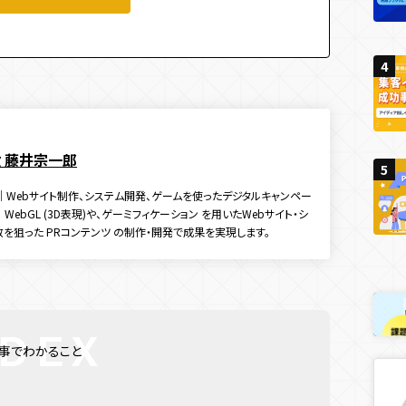
4
4
4
役 藤井宗一郎
5
5
5
代表｜Webサイト制作、システム開発、ゲームを使ったデジタルキャンペー
WebGL (3D表現)や、ゲーミフィケーション を用いたWebサイト・シ
拡散を狙った PRコンテンツ の制作・開発で成果を実現します。
事でわかること