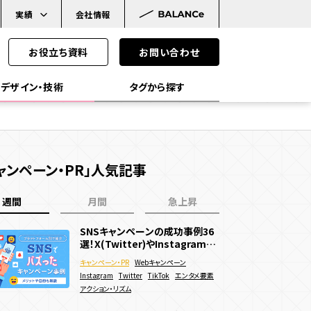
実績
会社情報
お役立ち資料
お問い合わせ
デザイン・技術
タグから探す
ャンペーン・PR」人気記事
WebAR
WebGL
Javascript
SS
VR
メタバース
週間
月間
急上昇
イ
Web3.0
ブロックチェーン
NFT
SNSキャンペーンの成功事例36
SNSキャンペーンの成功事例36
映画キャンペーン事例まとめ！話
選！X(Twitter)やInstagramで
選！X(Twitter)やInstagramで
題になる企画を立てるコツは？
バズった面白い企画を紹介
バズった面白い企画を紹介
キャンペーン・PR
キャンペーン・PR
キャンペーン・PR
Webキャンペーン
Webキャンペーン
Webキャンペーン
ン目的別
Instagram
Instagram
SNSキャンペーン
Twitter
Twitter
エンタメ要素
TikTok
TikTok
エンタメ要素
エンタメ要素
MS機能
CRM機能
AI機能
アクション・リズム
アクション・リズム
マーケティング
リアルイベント
販売促進
マーケティングデータ取得
ログイン機能
決済機能