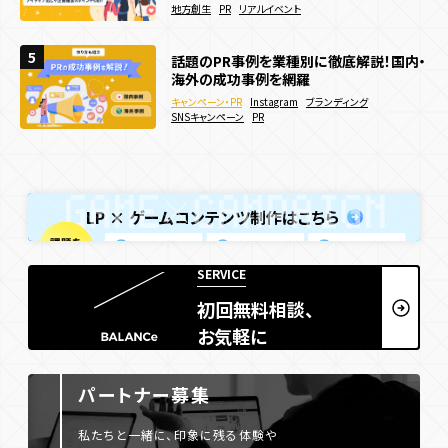
キャンペーン・PR
Webキャンペーン
ECサイト
決済機能
地方創生
地方創生
PR
PR
リアルイベント
リアルイベント
夏キャンペーン事例20選を紹介！メリット
5
5
5
話題のPR事例を業種別に徹底解説！国内・
Webサイトに3Dアニメーションを導入した
や制作方法も解説！
海外の成功事例を網羅
い！作り方やメリットを徹底解説
キャンペーン・PR
Webキャンペーン
SNSキャンペーン
キャンペーン・PR
webサイト制作
3D
Instagram
WebGL
ブランディング
Webサイト
デジタルスタンプラリー
認知拡大
販売促進
SNSキャンペーン
アニメーション
サービス・ブランドサイト
PR
メーカー
夏キャンペーン
人気投票・ランキング
LP × ゲームコンテンツ制作はこちら
SERVICE
初回無料相談、
お気軽に
パートナー募集
私たちと一緒に、印象に残る体験や