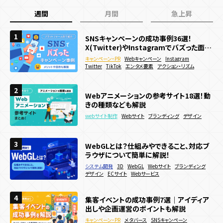
週間
月間
急上昇
1
1
1
SNSキャンペーンの成功事例36選！
SNSキャンペーンの成功事例36選！
WebGL/theree.js参考サイト 日本・海外
X(Twitter)やInstagramでバズった面白
X(Twitter)やInstagramでバズった面白
最新事例39選
い企画を紹介
い企画を紹介
キャンペーン・PR
キャンペーン・PR
webサイト制作
3D
Webキャンペーン
Webキャンペーン
Webキャンペーン
Instagram
Instagram
WebGL
Twitter
Twitter
コーポレートサイト
TikTok
TikTok
エンタメ要素
エンタメ要素
サービス・ブランドサイト
アクション・リズム
アクション・リズム
メーカー
2
2
2
WebGLとは？仕組みやできること、対応ブ
Webアニメーションの参考サイト18選！動
動きのあるWebサイトの作り方は？メリッ
ラウザについて簡単に解説！
きの種類なども解説
トやデメリットも解説
システム開発
3D
WebGL
Webサイト
ブランディング
webサイト制作
webサイト制作
Webサイト
Webサイト
ブランディング
ブランディング
デザイン
販売促進
デザイン
ECサイト
Webサービス
3
3
3
WebGLとは？仕組みやできること、対応ブ
Webサイトに3Dアニメーションを導入した
Webアニメーションの参考サイト18選！動
ラウザについて簡単に解説！
い！作り方やメリットを徹底解説
きの種類なども解説
システム開発
webサイト制作
3D
3D
WebGL
WebGL
Webサイト
Webサイト
ブランディング
webサイト制作
Webサイト
ブランディング
デザイン
デザイン
アニメーション
ECサイト
サービス・ブランドサイト
Webサービス
メーカー
4
4
4
集客イベントの成功事例7選｜アイディア
集客イベントの成功事例7選｜アイディア
ECサイトで効果的な販促キャンペーン施
出しや企画運営のポイントも解説
出しや企画運営のポイントも解説
策15選！効果的な実施方法などを解説
キャンペーン・PR
キャンペーン・PR
メタバース
メタバース
SNSキャンペーン
SNSキャンペーン