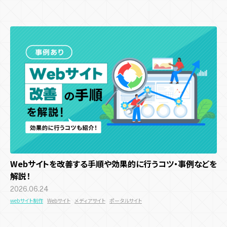
キャンペーン目的別
認知拡大
販売促進
マーケティングデータ取得
新規顧客獲得施策
既存顧客向け施策
店舗誘引
EC誘引
ブランディング
Webサイトを改善する手順や効果的に行うコツ・事例などを
解説！
2026.06.24
webサイト制作
Webサイト
メディアサイト
ポータルサイト