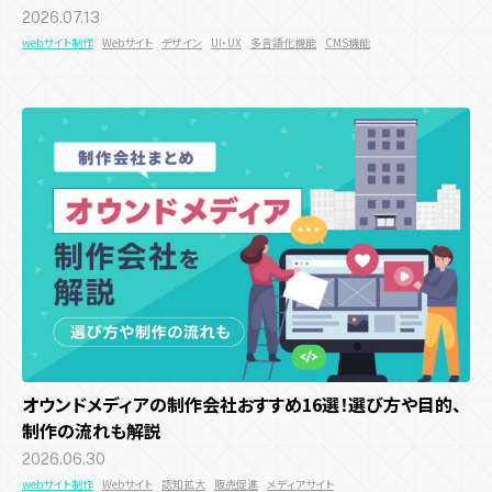
コンテンツ種類
サービス
テクノロジー
2026.07.13
webサイト制作
Webサイト
デザイン
UI・UX
多言語化機能
CMS機能
デジタルスタンプラリー
メタバース
ユーザー参加型
3D
AR
WebAR
WebGL
Javascript
react
プロダクト
システム開発
人気投票・ランキング
ガチャ・ルーレット・抽選
CSS
VR
メタバース
マルチプレイ
Web3.0
アクション・リズム
RPG・育成
診断・占い・シナリオ
ブロックチェーン
NFT
実績
デジタルスタンプラリー
ゲーム・エンタメコンテンツ制作
集客チャネル
サイト種類
会社情報
Twitter
Instagram
TikTok
SNS
PR
Webサイト制作
コーポレートサイト
採用サイト
サービス・ブランドサイト
イベント効果測定システム
リアルイベント
メディアサイト
ECサイト
キャンペーンサイト
周年・CSRサイト
機能
オウンドメディアの制作会社おすすめ16選！選び方や目的、
多言語化機能
CMS機能
CRM機能
AI機能
予約機能
制作の流れも解説
会員・ログイン機能
決済機能
2026.06.30
webサイト制作
Webサイト
認知拡大
販売促進
メディアサイト