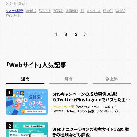
2026.05.11
システム開発
Web3.0
ECサイト
EC誘引
決済機能
3D
メタバース
WebGL
WebAR
Webサイト
1
2
3
「Webサイト」人気記事
週間
月間
急上昇
1
1
1
SNSキャンペーンの成功事例36選！
SNSキャンペーンの成功事例36選！
WebGL/theree.js参考サイト 日本・海外
X(Twitter)やInstagramでバズった面白
X(Twitter)やInstagramでバズった面白
最新事例39選
い企画を紹介
い企画を紹介
キャンペーン・PR
キャンペーン・PR
webサイト制作
3D
Webキャンペーン
Webキャンペーン
Webキャンペーン
Instagram
Instagram
WebGL
Twitter
Twitter
コーポレートサイト
TikTok
TikTok
エンタメ要素
エンタメ要素
サービス・ブランドサイト
アクション・リズム
アクション・リズム
メーカー
2
2
2
WebGLとは？仕組みやできること、対応ブ
Webアニメーションの参考サイト18選！動
動きのあるWebサイトの作り方は？メリッ
ラウザについて簡単に解説！
きの種類なども解説
トやデメリットも解説