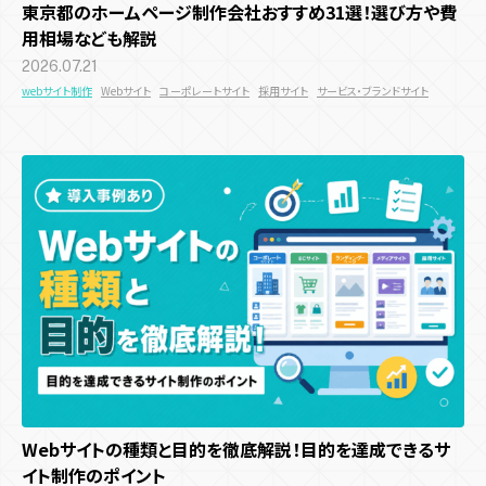
東京都のホームページ制作会社おすすめ31選！選び方や費
多言語化機能
CMS機能
CRM機能
AI機能
用相場なども解説
キャンペーン目的別
2026.07.21
すべての記事
予約機能
会員・ログイン機能
決済機能
webサイト制作
Webサイト
コーポレートサイト
採用サイト
サービス・ブランドサイト
認知拡大
販売促進
マーケティングデータ取得
システム開発目的
サイト種類
すべての記事
新規顧客獲得施策
既存顧客向け施策
店舗誘引
EC誘引
コスト削減・効率化
省人化
ブランディング
コーポレートサイト
採用サイト
サービス・ブランドサイト
デザイン・技術
メディアサイト
ECサイト
キャンペーンサイト
業界・領域
施策種類・キャンペーン種類
お役立ち資料
周年・CSRサイト
デザイン
UI・UX
UI・UXデザイン
プログラミング
エンタメ業界
地方創生
観光・旅行
インバウンド
SNSキャンペーン
Webキャンペーン
アプリキャンペーン
アニメーション
商業施設
飲食
メーカー
ゲーム業界
マスブランド
機能
デジタルスタンプラリー
ゲームプロモーション
IP活用
お問い合わせ
リアルイベント
多言語化機能
CMS機能
ゲーミフィケーション
CRM機能
エンタメ要素
AI機能
プラットフォーム
夏キャンペーン
予約機能
会員・ログイン機能
春キャンペーン
決済機能
冬キャンペーン
Webサイト
Webサービス
デジタルサイネージ
SNS
秋キャンペーン
Webサイトの種類と目的を徹底解説！目的を達成できるサ
iOS / Androidアプリ
イト制作のポイント