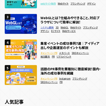
システム開発
3D
WebGL
Webサイト
ブランディング
webサイト制作
webサイト制作
Webサイト
Webサイト
ブランディング
ブランディング
デザイン
販売促進
デザイン
ECサイト
Webサービス
3
3
3
WebGLとは？仕組みやできること、対応ブ
Webサイトに3Dアニメーションを導入した
Webアニメーションの参考サイト18選！動
ラウザについて簡単に解説！
い！作り方やメリットを徹底解説
きの種類なども解説
システム開発
webサイト制作
3D
3D
WebGL
WebGL
Webサイト
Webサイト
ブランディング
webサイト制作
Webサイト
ブランディング
デザイン
デザイン
アニメーション
ECサイト
サービス・ブランドサイト
Webサービス
メーカー
4
4
4
集客イベントの成功事例7選｜アイディア
集客イベントの成功事例7選｜アイディア
ECサイトで効果的な販促キャンペーン施
出しや企画運営のポイントも解説
出しや企画運営のポイントも解説
策15選！効果的な実施方法などを解説
キャンペーン・PR
キャンペーン・PR
メタバース
メタバース
SNSキャンペーン
SNSキャンペーン
キャンペーン・PR
Webキャンペーン
ECサイト
決済機能
地方創生
地方創生
PR
PR
リアルイベント
リアルイベント
夏キャンペーン事例20選を紹介！メリット
5
5
5
話題のPR事例を業種別に徹底解説！国内・
Webサイトに3Dアニメーションを導入した
や制作方法も解説！
海外の成功事例を網羅
い！作り方やメリットを徹底解説
キャンペーン・PR
Webキャンペーン
SNSキャンペーン
キャンペーン・PR
webサイト制作
3D
Instagram
WebGL
ブランディング
Webサイト
デジタルスタンプラリー
認知拡大
販売促進
SNSキャンペーン
アニメーション
サービス・ブランドサイト
PR
メーカー
夏キャンペーン
人気投票・ランキング
人気記事