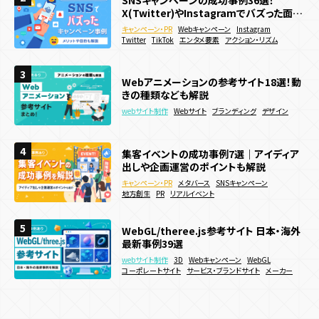
コンテンツ種類
サービス
テクノロジー
X(Twitter)やInstagramでバズった面白
ラウザについて簡単に解説！
い！作り方やメリットを徹底解説
い企画を紹介
キャンペーン・PR
システム開発
webサイト制作
3D
3D
Webキャンペーン
WebGL
WebGL
Webサイト
Webサイト
Instagram
ブランディング
デジタルスタンプラリー
メタバース
ユーザー参加型
3D
AR
WebAR
WebGL
Javascript
react
Twitter
デザイン
アニメーション
TikTok
ECサイト
サービス・ブランドサイト
エンタメ要素
Webサービス
アクション・リズム
メーカー
プロダクト
システム開発
人気投票・ランキング
ガチャ・ルーレット・抽選
CSS
VR
メタバース
マルチプレイ
Web3.0
3
3
3
Webアニメーションの参考サイト18選！動
Webアニメーションの参考サイト18選！動
動きのあるWebサイトの作り方は？メリッ
アクション・リズム
RPG・育成
診断・占い・シナリオ
ブロックチェーン
NFT
きの種類なども解説
きの種類なども解説
トやデメリットも解説
実績
デジタルスタンプラリー
ゲーム・エンタメコンテンツ制作
webサイト制作
webサイト制作
webサイト制作
Webサイト
Webサイト
Webサイト
ブランディング
ブランディング
ブランディング
デザイン
デザイン
販売促進
集客チャネル
サイト種類
会社情報
Twitter
Instagram
TikTok
SNS
PR
夏キャンペーン事例20選を紹介！メリット
Webサイト制作
4
4
コーポレートサイト
採用サイト
サービス・ブランドサイト
4
集客イベントの成功事例7選｜アイディア
Webサイトに3Dアニメーションを導入した
イベント効果測定システム
や制作方法も解説！
出しや企画運営のポイントも解説
い！作り方やメリットを徹底解説
リアルイベント
メディアサイト
ECサイト
キャンペーンサイト
キャンペーン・PR
Webキャンペーン
SNSキャンペーン
キャンペーン・PR
webサイト制作
3D
メタバース
WebGL
SNSキャンペーン
Webサイト
デジタルスタンプラリー
認知拡大
販売促進
地方創生
アニメーション
PR
リアルイベント
サービス・ブランドサイト
メーカー
夏キャンペーン
人気投票・ランキング
周年・CSRサイト
5
5
5
WebGL/theree.js参考サイト 日本・海外
話題のPR事例を業種別に徹底解説！国内・
機能
ECサイトで効果的な販促キャンペーン施
最新事例39選
海外の成功事例を網羅
策15選！効果的な実施方法などを解説
webサイト制作
キャンペーン・PR
3D
Instagram
Webキャンペーン
ブランディング
WebGL
多言語化機能
CMS機能
CRM機能
AI機能
予約機能
キャンペーン・PR
Webキャンペーン
ECサイト
決済機能
コーポレートサイト
SNSキャンペーン
PR
サービス・ブランドサイト
メーカー
会員・ログイン機能
決済機能