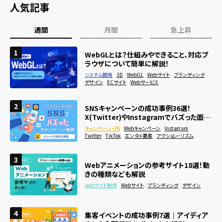
キャンペーン目的別
人気記事
認知拡大
販売促進
マーケティングデータ取得
週間
月間
急上昇
新規顧客獲得施策
既存顧客向け施策
店舗誘引
EC誘引
1
1
1
WebGLとは？仕組みやできること、対応ブ
SNSキャンペーンの成功事例36選！
話題のPR事例を業種別に徹底解説！国内・
ブランディング
ラウザについて簡単に解説！
X(Twitter)やInstagramでバズった面白
海外の成功事例を網羅
い企画を紹介
システム開発
キャンペーン・PR
キャンペーン・PR
3D
Webキャンペーン
Instagram
WebGL
Webサイト
ブランディング
Instagram
ブランディング
デザイン
Twitter
SNSキャンペーン
TikTok
ECサイト
エンタメ要素
PR
Webサービス
アクション・リズム
2
2
2
SNSキャンペーンの成功事例36選！
WebGLとは？仕組みやできること、対応ブ
Webサイトに3Dアニメーションを導入した
X(Twitter)やInstagramでバズった面白
ラウザについて簡単に解説！
い！作り方やメリットを徹底解説
い企画を紹介
キャンペーン・PR
システム開発
webサイト制作
3D
3D
Webキャンペーン
WebGL
WebGL
Webサイト
Webサイト
Instagram
ブランディング
Twitter
デザイン
アニメーション
TikTok
ECサイト
サービス・ブランドサイト
エンタメ要素
Webサービス
アクション・リズム
メーカー
3
3
3
Webアニメーションの参考サイト18選！動
Webアニメーションの参考サイト18選！動
動きのあるWebサイトの作り方は？メリッ
きの種類なども解説
きの種類なども解説
トやデメリットも解説
webサイト制作
webサイト制作
webサイト制作
Webサイト
Webサイト
Webサイト
ブランディング
ブランディング
ブランディング
デザイン
デザイン
販売促進
夏キャンペーン事例20選を紹介！メリット
4
4
4
集客イベントの成功事例7選｜アイディア
Webサイトに3Dアニメーションを導入した
や制作方法も解説！