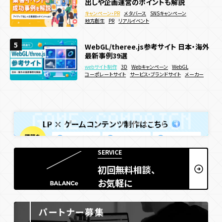
出しや企画運営のポイントも解説
い！作り方やメリットを徹底解説
キャンペーン・PR
Webキャンペーン
SNSキャンペーン
キャンペーン・PR
webサイト制作
3D
メタバース
WebGL
SNSキャンペーン
Webサイト
デジタルスタンプラリー
認知拡大
販売促進
地方創生
アニメーション
PR
リアルイベント
サービス・ブランドサイト
メーカー
夏キャンペーン
人気投票・ランキング
5
5
5
WebGL/theree.js参考サイト 日本・海外
話題のPR事例を業種別に徹底解説！国内・
ECサイトで効果的な販促キャンペーン施
最新事例39選
海外の成功事例を網羅
策15選！効果的な実施方法などを解説
webサイト制作
キャンペーン・PR
3D
Instagram
Webキャンペーン
ブランディング
WebGL
キャンペーン・PR
Webキャンペーン
ECサイト
決済機能
コーポレートサイト
SNSキャンペーン
PR
サービス・ブランドサイト
メーカー
LP × ゲームコンテンツ制作はこちら
SERVICE
初回無料相談、
お気軽に
パートナー募集