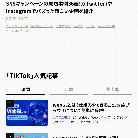
SNSキャンペーンの成功事例36選！X(Twitter)や
多言語化機能
CMS機能
CRM機能
AI機能
Instagramでバズった面白い企画を紹介
キャンペーン目的別
2026.06.10
すべての記事
予約機能
会員・ログイン機能
決済機能
キャンペーン・PR
Webキャンペーン
Instagram
Twitter
TikTok
エンタメ要素
アクション・リズム
認知拡大
販売促進
マーケティングデータ取得
システム開発目的
サイト種類
すべての記事
新規顧客獲得施策
既存顧客向け施策
店舗誘引
EC誘引
コスト削減・効率化
省人化
ブランディング
コーポレートサイト
採用サイト
サービス・ブランドサイト
デザイン・技術
メディアサイト
ECサイト
キャンペーンサイト
業界・領域
施策種類・キャンペーン種類
お役立ち資料
「TikTok」人気記事
周年・CSRサイト
デザイン
UI・UX
UI・UXデザイン
プログラミング
エンタメ業界
地方創生
観光・旅行
インバウンド
SNSキャンペーン
Webキャンペーン
アプリキャンペーン
アニメーション
商業施設
飲食
メーカー
ゲーム業界
マスブランド
週間
月間
急上昇
機能
デジタルスタンプラリー
ゲームプロモーション
IP活用
お問い合わせ
リアルイベント
多言語化機能
CMS機能
ゲーミフィケーション
CRM機能
エンタメ要素
AI機能
プラットフォーム
1
1
1
WebGLとは？仕組みやできること、対応ブ
SNSキャンペーンの成功事例36選！
話題のPR事例を業種別に徹底解説！国内・
ラウザについて簡単に解説！
X(Twitter)やInstagramでバズった面白
海外の成功事例を網羅
夏キャンペーン
予約機能
会員・ログイン機能
春キャンペーン
決済機能
冬キャンペーン
い企画を紹介
Webサイト
Webサービス
デジタルサイネージ
SNS
システム開発
キャンペーン・PR
キャンペーン・PR
3D
Webキャンペーン
Instagram
WebGL
Webサイト
ブランディング
Instagram
ブランディング
デザイン
Twitter
SNSキャンペーン
TikTok
ECサイト
エンタメ要素
PR
Webサービス
アクション・リズム
秋キャンペーン
iOS / Androidアプリ
2
2
2
SNSキャンペーンの成功事例36選！
WebGLとは？仕組みやできること、対応ブ
Webサイトに3Dアニメーションを導入した