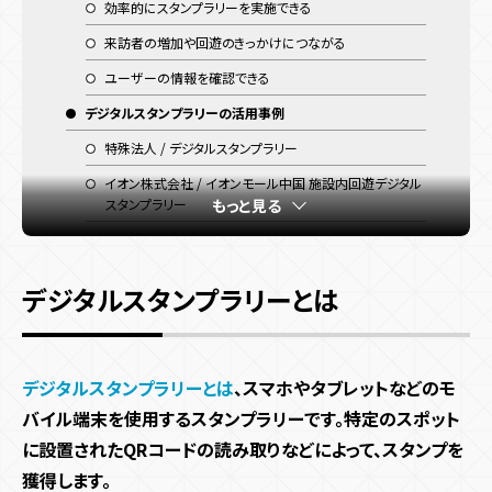
効率的にスタンプラリーを実施できる
来訪者の増加や回遊のきっかけにつながる
ユーザーの情報を確認できる
デジタルスタンプラリーの活用事例
特殊法人 / デジタルスタンプラリー
イオン株式会社 / イオンモール中国 施設内回遊デジタル
スタンプラリー
もっと見る
人気漫画IP公式アプリ
沖縄こどもの国
デジタルスタンプラリーとは
自治体でのデジタルスタンプラリー活用事例
利尻島を制覇しよう！利尻クエスト2024
青森りんこ in 津軽半島デジタルスタンプラリー 2022 冬
デジタルスタンプラリーとは
、スマホやタブレットなどのモ
バイル端末を使用するスタンプラリーです。特定のスポット
ふくしま常磐ものデジタルスタンプラリー
に設置されたQRコードの読み取りなどによって、スタンプを
GET KAGOSHIMAスタンプラリー
獲得します。
港区ワールドフェスティバル2023