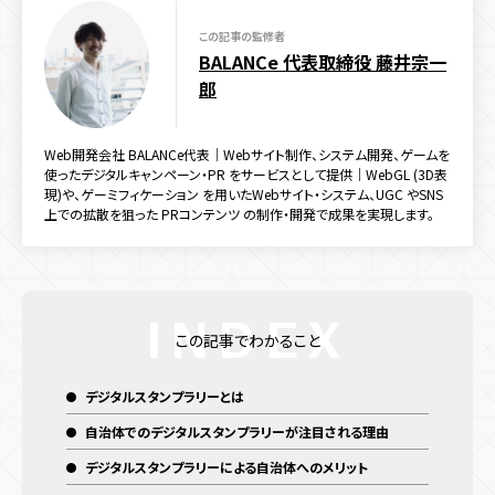
キャンペーン目的別
この記事の監修者
認知拡大
販売促進
マーケティングデータ取得
BALANCe 代表取締役 藤井宗一
郎
新規顧客獲得施策
既存顧客向け施策
店舗誘引
EC誘引
ブランディング
Web開発会社 BALANCe代表｜Webサイト制作、システム開発、ゲームを
使ったデジタルキャンペーン・PR をサービスとして提供｜WebGL (3D表
現)や、ゲーミフィケーション を用いたWebサイト・システム、UGC やSNS
上での拡散を狙った PRコンテンツ の制作・開発で成果を実現します。
この記事でわかること
デジタルスタンプラリーとは
自治体でのデジタルスタンプラリーが注目される理由
デジタルスタンプラリーによる自治体へのメリット