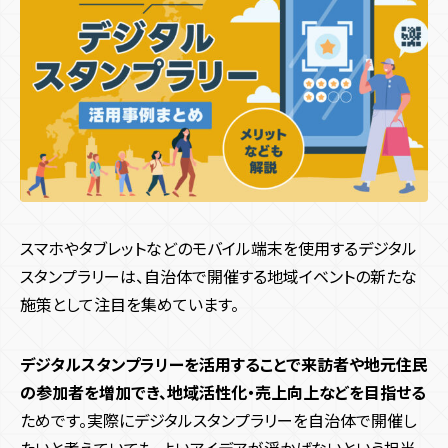
多言語化機能
CMS機能
CRM機能
AI機能
キャンペーン目的別
すべての記事
予約機能
会員・ログイン機能
決済機能
認知拡大
販売促進
マーケティングデータ取得
システム開発目的
サイト種類
すべての記事
新規顧客獲得施策
既存顧客向け施策
店舗誘引
EC誘引
コスト削減・効率化
省人化
ブランディング
コーポレートサイト
採用サイト
サービス・ブランドサイト
デザイン・技術
メディアサイト
ECサイト
キャンペーンサイト
業界・領域
施策種類・キャンペーン種類
お役立ち資料
周年・CSRサイト
デザイン
UI・UX
UI・UXデザイン
プログラミング
スマホやタブレットなどのモバイル端末を使用するデジタル
エンタメ業界
地方創生
観光・旅行
インバウンド
SNSキャンペーン
Webキャンペーン
アプリキャンペーン
スタンプラリーは、自治体で開催する地域イベントの新たな
アニメーション
商業施設
飲食
メーカー
ゲーム業界
マスブランド
機能
デジタルスタンプラリー
ゲームプロモーション
IP活用
施策として注目を集めています。
お問い合わせ
リアルイベント
多言語化機能
CMS機能
ゲーミフィケーション
CRM機能
エンタメ要素
AI機能
プラットフォーム
デジタルスタンプラリーを活用することで来訪者や地元住民
夏キャンペーン
予約機能
会員・ログイン機能
春キャンペーン
決済機能
冬キャンペーン
Webサイト
Webサービス
デジタルサイネージ
SNS
の参加者を増加でき、地域活性化・売上向上などを目指せる
秋キャンペーン
iOS / Androidアプリ
ためです。実際にデジタルスタンプラリーを自治体で開催し
たいと考えていても、よいアイデアが浮かばないという担当