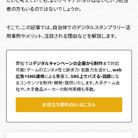
コンテンツ種類
サービス
テクノロジー
者の方もいるのではないでしょうか。
デジタルスタンプラリー
メタバース
ユーザー参加型
3D
AR
WebAR
WebGL
Javascript
react
プロダクト
システム開発
人気投票・ランキング
ガチャ・ルーレット・抽選
そこで、この記事では、自治体でのデジタルスタンプラリー活
CSS
VR
メタバース
マルチプレイ
Web3.0
用事例やメリット、注目される理由などを解説します。
アクション・リズム
RPG・育成
診断・占い・シナリオ
ブロックチェーン
NFT
実績
デジタルスタンプラリー
ゲーム・エンタメコンテンツ制作
集客チャネル
サイト種類
会社情報
弊社では
デジタルキャンペーンの企画から制作
まで対応
Twitter
Instagram
TikTok
SNS
PR
Webサイト制作
コーポレートサイト
採用サイト
サービス・ブランドサイト
イベント効果測定システム
可能！ゲームのエンタメ性と訴求力・拡散力を活かし、
web
リアルイベント
広告+SNS運用
による集客と、
SNS上でバズる・話題
にな
メディアサイト
ECサイト
キャンペーンサイト
るコンテンツを制作・開発・提供いたします。大手ゲーム会
周年・CSRサイト
社や、大手食品メーカーの制作実績も多数。
機能
お役立ち資料のDLはこちら
多言語化機能
CMS機能
CRM機能
AI機能
予約機能
会員・ログイン機能
決済機能