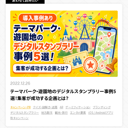
あわせて読みたい
2022.12.26
テーマパーク・遊園地のデジタルスタンプラリー事例5
選！集客が成功する企画とは？
キャンペーン・PR
クイズ・謎解き・迷路
AR
ゲーミフィケーション
ブランディング
デジタルスタンプラリー
地方創生
観光・旅行
エンタメ要素
iOS / Androidアプリ
秋キャンペーン