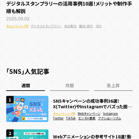
デジタルスタンプラリーの活用事例10選！メリットや制作手
多言語化機能
CMS機能
CRM機能
AI機能
順も解説
キャンペーン目的別
2025.09.02
すべての記事
予約機能
会員・ログイン機能
決済機能
キャンペーン・PR
デジタルスタンプラリー
地方創生
観光・旅行
SNS
認知拡大
販売促進
マーケティングデータ取得
システム開発目的
サイト種類
すべての記事
新規顧客獲得施策
既存顧客向け施策
店舗誘引
EC誘引
コスト削減・効率化
省人化
ブランディング
コーポレートサイト
採用サイト
サービス・ブランドサイト
デザイン・技術
メディアサイト
ECサイト
キャンペーンサイト
業界・領域
施策種類・キャンペーン種類
「SNS」人気記事
お役立ち資料
周年・CSRサイト
デザイン
UI・UX
UI・UXデザイン
プログラミング
エンタメ業界
地方創生
観光・旅行
インバウンド
SNSキャンペーン
Webキャンペーン
アプリキャンペーン
週間
月間
急上昇
アニメーション
商業施設
飲食
メーカー
ゲーム業界
マスブランド
機能
デジタルスタンプラリー
ゲームプロモーション
IP活用
お問い合わせ
1
1
1
SNSキャンペーンの成功事例36選！
SNSキャンペーンの成功事例36選！
WebGL/theree.js参考サイト 日本・海外
リアルイベント
多言語化機能
CMS機能
ゲーミフィケーション
CRM機能
エンタメ要素
AI機能
プラットフォーム
X(Twitter)やInstagramでバズった面白
X(Twitter)やInstagramでバズった面白
最新事例39選
い企画を紹介
い企画を紹介
キャンペーン・PR
キャンペーン・PR
webサイト制作
3D
Webキャンペーン
Webキャンペーン
Webキャンペーン
Instagram
Instagram
WebGL
夏キャンペーン
予約機能
会員・ログイン機能
春キャンペーン
決済機能
冬キャンペーン
Webサイト
Webサービス
デジタルサイネージ
SNS
Twitter
Twitter
コーポレートサイト
TikTok
TikTok
エンタメ要素
エンタメ要素
サービス・ブランドサイト
アクション・リズム
アクション・リズム
メーカー
秋キャンペーン
iOS / Androidアプリ
2
2
2
WebGLとは？仕組みやできること、対応ブ
Webサイトに3Dアニメーションを導入した
Webアニメーションの参考サイト18選！動