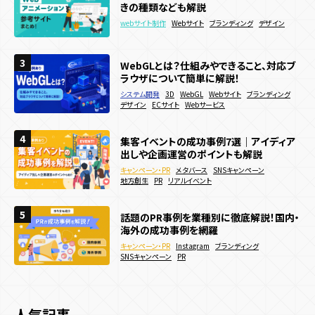
ラウザについて簡単に解説！
い！作り方やメリットを徹底解説
コンテンツ種類
サービス
きの種類なども解説
テクノロジー
システム開発
webサイト制作
3D
3D
WebGL
WebGL
Webサイト
Webサイト
ブランディング
webサイト制作
Webサイト
ブランディング
デザイン
デザイン
アニメーション
ECサイト
サービス・ブランドサイト
Webサービス
メーカー
デジタルスタンプラリー
メタバース
ユーザー参加型
3D
AR
WebAR
WebGL
Javascript
react
プロダクト
システム開発
人気投票・ランキング
ガチャ・ルーレット・抽選
CSS
VR
メタバース
マルチプレイ
Web3.0
3
3
3
WebGLとは？仕組みやできること、対応ブ
Webアニメーションの参考サイト18選！動
動きのあるWebサイトの作り方は？メリッ
ラウザについて簡単に解説！
アクション・リズム
RPG・育成
診断・占い・シナリオ
きの種類なども解説
トやデメリットも解説
ブロックチェーン
NFT
実績
システム開発
3D
WebGL
Webサイト
ブランディング
デジタルスタンプラリー
ゲーム・エンタメコンテンツ制作
webサイト制作
webサイト制作
Webサイト
Webサイト
ブランディング
ブランディング
デザイン
販売促進
デザイン
ECサイト
Webサービス
集客チャネル
サイト種類
4
4
4
会社情報
集客イベントの成功事例7選｜アイディア
Webサイトに3Dアニメーションを導入した
Twitter
Instagram
TikTok
SNS
PR
ECサイトで効果的な販促キャンペーン施
Webサイト制作
コーポレートサイト
採用サイト
サービス・ブランドサイト
イベント効果測定システム
出しや企画運営のポイントも解説
い！作り方やメリットを徹底解説
策15選！効果的な実施方法などを解説
リアルイベント
キャンペーン・PR
webサイト制作
3D
メタバース
WebGL
SNSキャンペーン
Webサイト
メディアサイト
ECサイト
キャンペーンサイト
キャンペーン・PR
Webキャンペーン
ECサイト
決済機能
地方創生
アニメーション
PR
リアルイベント
サービス・ブランドサイト
メーカー
周年・CSRサイト
夏キャンペーン事例20選を紹介！メリット
5
5
5
話題のPR事例を業種別に徹底解説！国内・
集客イベントの成功事例7選｜アイディア
や制作方法も解説！
海外の成功事例を網羅
出しや企画運営のポイントも解説
機能
キャンペーン・PR
Webキャンペーン
SNSキャンペーン
キャンペーン・PR
キャンペーン・PR
Instagram
メタバース
SNSキャンペーン
ブランディング
デジタルスタンプラリー
認知拡大
販売促進
SNSキャンペーン
地方創生
PR
リアルイベント
PR
多言語化機能
CMS機能
CRM機能
AI機能
予約機能
夏キャンペーン
人気投票・ランキング
会員・ログイン機能
決済機能
人気記事