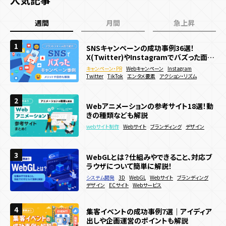
キャンペーン目的別
週間
月間
急上昇
認知拡大
販売促進
マーケティングデータ取得
新規顧客獲得施策
既存顧客向け施策
店舗誘引
EC誘引
1
1
1
SNSキャンペーンの成功事例36選！
SNSキャンペーンの成功事例36選！
WebGL/theree.js参考サイト 日本・海外
X(Twitter)やInstagramでバズった面白
X(Twitter)やInstagramでバズった面白
最新事例39選
ブランディング
い企画を紹介
い企画を紹介
キャンペーン・PR
キャンペーン・PR
webサイト制作
3D
Webキャンペーン
Webキャンペーン
Webキャンペーン
Instagram
Instagram
WebGL
Twitter
Twitter
コーポレートサイト
TikTok
TikTok
エンタメ要素
エンタメ要素
サービス・ブランドサイト
アクション・リズム
アクション・リズム
メーカー
2
2
2
WebGLとは？仕組みやできること、対応ブ
Webサイトに3Dアニメーションを導入した
Webアニメーションの参考サイト18選！動
ラウザについて簡単に解説！
い！作り方やメリットを徹底解説
きの種類なども解説
システム開発
webサイト制作
3D
3D
WebGL
WebGL
Webサイト
Webサイト
ブランディング
webサイト制作
Webサイト
ブランディング
デザイン
デザイン
アニメーション
ECサイト
サービス・ブランドサイト
Webサービス
メーカー
3
3
3
WebGLとは？仕組みやできること、対応ブ
Webアニメーションの参考サイト18選！動
動きのあるWebサイトの作り方は？メリッ
ラウザについて簡単に解説！
きの種類なども解説
トやデメリットも解説
システム開発
3D
WebGL
Webサイト
ブランディング
webサイト制作
webサイト制作
Webサイト
Webサイト
ブランディング
ブランディング
デザイン
販売促進
デザイン
ECサイト
Webサービス
4
4
4
集客イベントの成功事例7選｜アイディア
Webサイトに3Dアニメーションを導入した
ECサイトで効果的な販促キャンペーン施
出しや企画運営のポイントも解説
い！作り方やメリットを徹底解説
策15選！効果的な実施方法などを解説