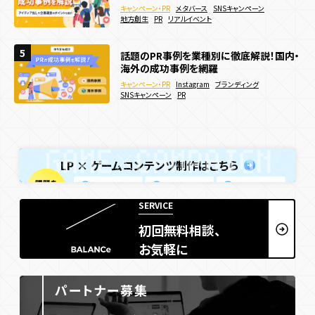
キャンペーン・PR
webサイト制作
3D
メタバース
WebGL
SNSキャンペーン
Webサイト
キャンペーン・PR
Webキャンペーン
ECサイト
決済機能
地方創生
アニメーション
PR
リアルイベント
サービス・ブランドサイト
メーカー
夏キャンペーン事例20選を紹介！メリット
5
5
5
話題のPR事例を業種別に徹底解説！国内・
集客イベントの成功事例7選｜アイディア
や制作方法も解説！
海外の成功事例を網羅
出しや企画運営のポイントも解説
キャンペーン・PR
Webキャンペーン
SNSキャンペーン
キャンペーン・PR
キャンペーン・PR
Instagram
メタバース
SNSキャンペーン
ブランディング
デジタルスタンプラリー
認知拡大
販売促進
SNSキャンペーン
地方創生
PR
リアルイベント
PR
夏キャンペーン
人気投票・ランキング
LP × ゲームコンテンツ制作はこちら
SERVICE
初回無料相談、
お気軽に
パートナー募集