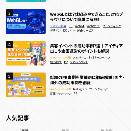
キャンペーン目的別
3
3
3
WebGLとは？仕組みやできること、対応ブ
認知拡大
販売促進
マーケティングデータ取得
Webアニメーションの参考サイト18選！動
動きのあるWebサイトの作り方は？メリッ
ラウザについて簡単に解説！
きの種類なども解説
トやデメリットも解説
新規顧客獲得施策
既存顧客向け施策
店舗誘引
EC誘引
システム開発
3D
WebGL
Webサイト
ブランディング
webサイト制作
webサイト制作
Webサイト
Webサイト
ブランディング
ブランディング
デザイン
販売促進
デザイン
ECサイト
Webサービス
ブランディング
夏キャンペーン事例20選を紹介！メリット
4
4
4
集客イベントの成功事例7選｜アイディア
Webサイトに3Dアニメーションを導入した
や制作方法も解説！
出しや企画運営のポイントも解説
い！作り方やメリットを徹底解説
キャンペーン・PR
Webキャンペーン
SNSキャンペーン
キャンペーン・PR
webサイト制作
3D
メタバース
WebGL
SNSキャンペーン
Webサイト
デジタルスタンプラリー
認知拡大
販売促進
地方創生
アニメーション
PR
リアルイベント
サービス・ブランドサイト
メーカー
夏キャンペーン
人気投票・ランキング
5
5
5
話題のPR事例を業種別に徹底解説！国内・
集客イベントの成功事例7選｜アイディア
ECサイトで効果的な販促キャンペーン施
海外の成功事例を網羅
出しや企画運営のポイントも解説
策15選！効果的な実施方法などを解説
キャンペーン・PR
キャンペーン・PR
Instagram
メタバース
SNSキャンペーン
ブランディング
キャンペーン・PR
Webキャンペーン
ECサイト
決済機能
SNSキャンペーン
地方創生
PR
リアルイベント
PR
人気記事
週間
月間
急上昇