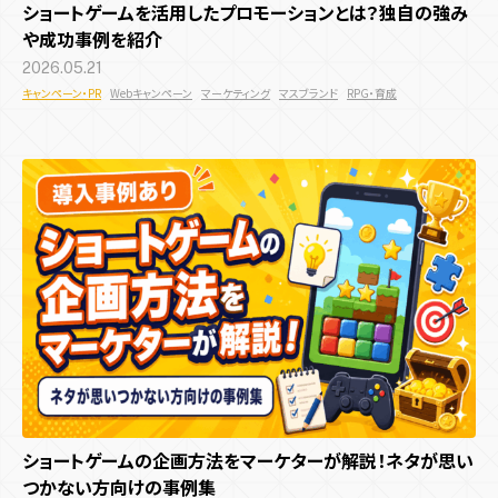
ショートゲームを活用したプロモーションとは？独自の強み
多言語化機能
CMS機能
CRM機能
AI機能
や成功事例を紹介
キャンペーン目的別
2026.05.21
すべての記事
予約機能
会員・ログイン機能
決済機能
キャンペーン・PR
Webキャンペーン
マーケティング
マスブランド
RPG・育成
認知拡大
販売促進
マーケティングデータ取得
システム開発目的
サイト種類
すべての記事
新規顧客獲得施策
既存顧客向け施策
店舗誘引
EC誘引
コスト削減・効率化
省人化
ブランディング
コーポレートサイト
採用サイト
サービス・ブランドサイト
デザイン・技術
メディアサイト
ECサイト
キャンペーンサイト
業界・領域
施策種類・キャンペーン種類
お役立ち資料
周年・CSRサイト
デザイン
UI・UX
UI・UXデザイン
プログラミング
エンタメ業界
地方創生
観光・旅行
インバウンド
SNSキャンペーン
Webキャンペーン
アプリキャンペーン
アニメーション
商業施設
飲食
メーカー
ゲーム業界
マスブランド
機能
デジタルスタンプラリー
ゲームプロモーション
IP活用
お問い合わせ
リアルイベント
多言語化機能
CMS機能
ゲーミフィケーション
CRM機能
エンタメ要素
AI機能
プラットフォーム
夏キャンペーン
予約機能
会員・ログイン機能
春キャンペーン
決済機能
冬キャンペーン
Webサイト
Webサービス
デジタルサイネージ
SNS
秋キャンペーン
ショートゲームの企画方法をマーケターが解説！ネタが思い
iOS / Androidアプリ
つかない方向けの事例集