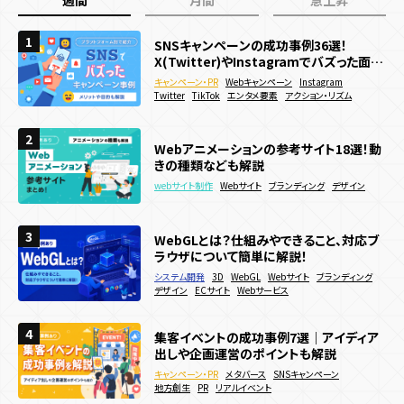
1
1
1
SNSキャンペーンの成功事例36選！
SNSキャンペーンの成功事例36選！
WebGL/theree.js参考サイト 日本・海外
X(Twitter)やInstagramでバズった面白
X(Twitter)やInstagramでバズった面白
最新事例39選
い企画を紹介
い企画を紹介
キャンペーン・PR
キャンペーン・PR
webサイト制作
3D
Webキャンペーン
Webキャンペーン
Webキャンペーン
Instagram
Instagram
WebGL
Twitter
Twitter
コーポレートサイト
TikTok
TikTok
エンタメ要素
エンタメ要素
サービス・ブランドサイト
アクション・リズム
アクション・リズム
メーカー
2
2
2
WebGLとは？仕組みやできること、対応ブ
Webサイトに3Dアニメーションを導入した
Webアニメーションの参考サイト18選！動
ラウザについて簡単に解説！
い！作り方やメリットを徹底解説
きの種類なども解説
システム開発
webサイト制作
3D
3D
WebGL
WebGL
Webサイト
Webサイト
ブランディング
webサイト制作
Webサイト
ブランディング
デザイン
デザイン
アニメーション
ECサイト
サービス・ブランドサイト
Webサービス
メーカー
3
3
3
WebGLとは？仕組みやできること、対応ブ
Webアニメーションの参考サイト18選！動
動きのあるWebサイトの作り方は？メリッ
ラウザについて簡単に解説！
きの種類なども解説
トやデメリットも解説
システム開発
3D
WebGL
Webサイト
ブランディング
webサイト制作
webサイト制作
Webサイト
Webサイト
ブランディング
ブランディング
デザイン
販売促進
デザイン
ECサイト
Webサービス
夏キャンペーン事例20選を紹介！メリット
4
4
4
集客イベントの成功事例7選｜アイディア
Webサイトに3Dアニメーションを導入した
や制作方法も解説！
出しや企画運営のポイントも解説
い！作り方やメリットを徹底解説
キャンペーン・PR
Webキャンペーン
SNSキャンペーン
キャンペーン・PR
webサイト制作
3D
メタバース
WebGL
SNSキャンペーン
Webサイト
デジタルスタンプラリー
認知拡大
販売促進
地方創生
アニメーション
PR
リアルイベント
サービス・ブランドサイト
メーカー
夏キャンペーン
人気投票・ランキング