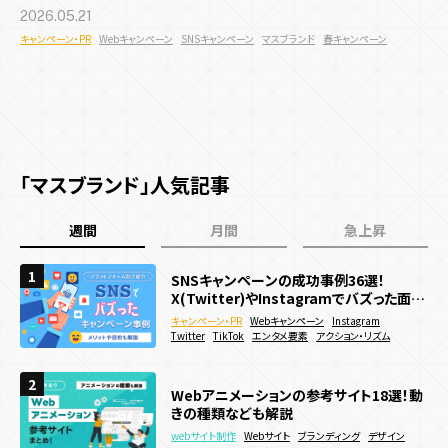
コンテンツ種類
サービス
テクノロジー
2026.05.21
キャンペーン・PR
Webキャンペーン
SNSキャンペーン
マスブランド
春キャンペーン
デジタルスタンプラリー
メタバース
ユーザー参加型
3D
AR
WebAR
WebGL
Javascript
react
プロダクト
システム開発
人気投票・ランキング
ガチャ・ルーレット・抽選
CSS
VR
メタバース
マルチプレイ
Web3.0
アクション・リズム
RPG・育成
診断・占い・シナリオ
ブロックチェーン
NFT
実績
デジタルスタンプラリー
ゲーム・エンタメコンテンツ制作
集客チャネル
サイト種類
「マスブランド」人気記事
会社情報
Twitter
Instagram
TikTok
SNS
PR
Webサイト制作
コーポレートサイト
採用サイト
サービス・ブランドサイト
イベント効果測定システム
週間
月間
急上昇
リアルイベント
メディアサイト
ECサイト
キャンペーンサイト
1
1
1
SNSキャンペーンの成功事例36選！
SNSキャンペーンの成功事例36選！
WebGL/theree.js参考サイト 日本・海外
周年・CSRサイト
X(Twitter)やInstagramでバズった面白
X(Twitter)やInstagramでバズった面白
最新事例39選
い企画を紹介
い企画を紹介
キャンペーン・PR
キャンペーン・PR
webサイト制作
3D
Webキャンペーン
Webキャンペーン
Webキャンペーン
Instagram
Instagram
WebGL
機能
Twitter
Twitter
コーポレートサイト
TikTok
TikTok
エンタメ要素
エンタメ要素
サービス・ブランドサイト
アクション・リズム
アクション・リズム
メーカー
多言語化機能
CMS機能
CRM機能
AI機能
予約機能
2
2
2
WebGLとは？仕組みやできること、対応ブ
Webサイトに3Dアニメーションを導入した
Webアニメーションの参考サイト18選！動
ラウザについて簡単に解説！
い！作り方やメリットを徹底解説
会員・ログイン機能
決済機能
きの種類なども解説
システム開発
webサイト制作
3D
3D
WebGL
WebGL
Webサイト
Webサイト
ブランディング
webサイト制作
Webサイト
ブランディング
デザイン
デザイン
アニメーション
ECサイト
サービス・ブランドサイト
Webサービス
メーカー