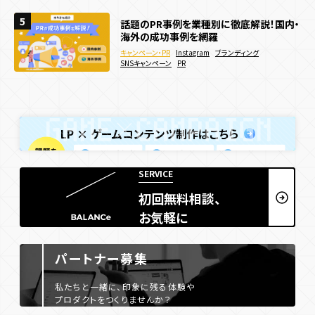
5
5
5
話題のPR事例を業種別に徹底解説！国内・
集客イベントの成功事例7選｜アイディア
ECサイトで効果的な販促キャンペーン施
海外の成功事例を網羅
出しや企画運営のポイントも解説
策15選！効果的な実施方法などを解説
キャンペーン・PR
キャンペーン・PR
Instagram
メタバース
SNSキャンペーン
ブランディング
キャンペーン・PR
Webキャンペーン
ECサイト
決済機能
SNSキャンペーン
地方創生
PR
リアルイベント
PR
LP × ゲームコンテンツ制作はこちら
SERVICE
初回無料相談、
お気軽に
パートナー募集
私たちと一緒に、印象に残る体験や
プロダクトをつくりませんか？