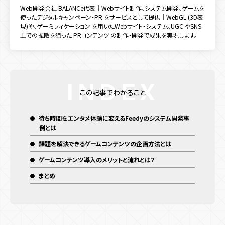
キャンペーン目的別
Web開発会社 BALANCe代表｜Webサイト制作、システム開発、ゲームを
使ったデジタルキャンペーン・PR をサービスとして提供｜WebGL (3D表
認知拡大
販売促進
マーケティングデータ取得
現)や、ゲーミフィケーション を用いたWebサイト・システム、UGC やSNS
上での拡散を狙った PRコンテンツ の制作・開発で成果を実現します。
新規顧客獲得施策
既存顧客向け施策
店舗誘引
EC誘引
ブランディング
この記事でわかること
待ち時間をエンタメ体験に変えるFeedyのシステム開発事
例とは
課題を解決できるゲームコンテンツの企画方法とは
ゲームコンテンツ導入のメリットと流れとは？
まとめ