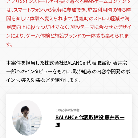
アプリのインストールが不要で遊べるWebゲームコンテンツ
コンテンツ種類
サービス
テクノロジー
は、スマートフォンから気軽に参加でき、施設利用時の待ち時
デジタルスタンプラリー
メタバース
ユーザー参加型
3D
AR
WebAR
WebGL
Javascript
react
間を楽しい体験へ変えられます。混雑時のストレス軽減や満
プロダクト
システム開発
人気投票・ランキング
ガチャ・ルーレット・抽選
足度向上に役立つだけでなく、施設テーマに合わせたデザイ
CSS
VR
メタバース
マルチプレイ
Web3.0
ンにより、ゲーム体験と施設ブランドの一体感も高められま
アクション・リズム
RPG・育成
診断・占い・シナリオ
ブロックチェーン
NFT
実績
す。
デジタルスタンプラリー
ゲーム・エンタメコンテンツ制作
集客チャネル
サイト種類
会社情報
本案件を担当した株式会社BALANCe 代表取締役 藤井宗
Twitter
Instagram
TikTok
SNS
PR
Webサイト制作
コーポレートサイト
採用サイト
サービス・ブランドサイト
イベント効果測定システム
一郎へのインタビューをもとに、取り組みの内容や開発のポ
リアルイベント
メディアサイト
ECサイト
キャンペーンサイト
イント、導入効果などを紹介します。
周年・CSRサイト
機能
この記事の監修者
多言語化機能
CMS機能
CRM機能
AI機能
予約機能
BALANCe 代表取締役 藤井宗一
郎
会員・ログイン機能
決済機能