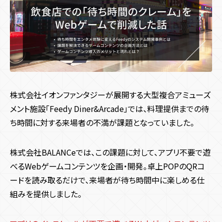
多言語化機能
CMS機能
CRM機能
AI機能
キャンペーン目的別
すべての記事
予約機能
会員・ログイン機能
決済機能
認知拡大
販売促進
マーケティングデータ取得
システム開発目的
サイト種類
すべての記事
新規顧客獲得施策
既存顧客向け施策
店舗誘引
EC誘引
コスト削減・効率化
省人化
ブランディング
コーポレートサイト
採用サイト
サービス・ブランドサイト
株式会社イオンファンタジーが展開する大型複合アミューズ
デザイン・技術
メディアサイト
ECサイト
キャンペーンサイト
業界・領域
メント施設「Feedy Diner&Arcade」では、料理提供までの待
施策種類・キャンペーン種類
お役立ち資料
ち時間に対する来場者の不満が課題となっていました。
周年・CSRサイト
デザイン
UI・UX
UI・UXデザイン
プログラミング
エンタメ業界
地方創生
観光・旅行
インバウンド
SNSキャンペーン
Webキャンペーン
アプリキャンペーン
アニメーション
商業施設
飲食
メーカー
ゲーム業界
マスブランド
機能
デジタルスタンプラリー
ゲームプロモーション
IP活用
株式会社BALANCeでは、この課題に対して、アプリ不要で遊
お問い合わせ
べるWebゲームコンテンツを企画・開発。卓上POPのQRコ
リアルイベント
多言語化機能
CMS機能
ゲーミフィケーション
CRM機能
エンタメ要素
AI機能
プラットフォーム
ードを読み取るだけで、来場者が待ち時間中に楽しめる仕
夏キャンペーン
予約機能
会員・ログイン機能
春キャンペーン
決済機能
冬キャンペーン
Webサイト
Webサービス
デジタルサイネージ
SNS
組みを提供しました。
秋キャンペーン
iOS / Androidアプリ