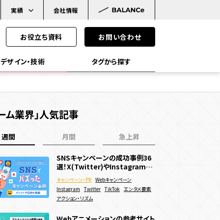
実績
会社情報
お役立ち資料
お問い合わせ
デザイン・技術
タグから探す
ーム業界」人気記事
WebAR
WebGL
Javascript
週間
月間
急上昇
SS
VR
メタバース
イ
Web3.0
ブロックチェーン
NFT
SNSキャンペーンの成功事例36
SNSキャンペーンの成功事例36
動きのあるWebサイトの作り方
選！X(Twitter)やInstagramで
選！X(Twitter)やInstagramで
は？メリットやデメリットも解説
バズった面白い企画を紹介
バズった面白い企画を紹介
キャンペーン・PR
キャンペーン・PR
Webキャンペーン
Webキャンペーン
webサイト制作
Webサイト
ブランディング
Instagram
Instagram
Twitter
Twitter
TikTok
TikTok
エンタメ要素
エンタメ要素
販売促進
ン目的別
アクション・リズム
アクション・リズム
MS機能
CRM機能
AI機能
Webサイトに3Dアニメーション
販売促進
マーケティングデータ取得
WebGLとは？仕組みやできるこ
Webアニメーションの参考サイト
ログイン機能
決済機能
を導入したい！作り方やメリットを