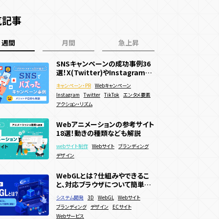
気記事
週間
月間
急上昇
SNSキャンペーンの成功事例36
SNSキャンペーンの成功事例36
動きのあるWebサイトの作り方
選！X(Twitter)やInstagramで
選！X(Twitter)やInstagramで
は？メリットやデメリットも解説
バズった面白い企画を紹介
バズった面白い企画を紹介
キャンペーン・PR
キャンペーン・PR
Webキャンペーン
Webキャンペーン
webサイト制作
Webサイト
ブランディング
Instagram
Instagram
Twitter
Twitter
TikTok
TikTok
エンタメ要素
エンタメ要素
販売促進
アクション・リズム
アクション・リズム
Webサイトに3Dアニメーション
WebGLとは？仕組みやできるこ
Webアニメーションの参考サイト
を導入したい！作り方やメリットを
と、対応ブラウザについて簡単に
18選！動きの種類なども解説
徹底解説
webサイト制作
3D
WebGL
Webサイト
解説！
システム開発
3D
WebGL
Webサイト
webサイト制作
Webサイト
ブランディング
アニメーション
サービス・ブランドサイト
ブランディング
デザイン
ECサイト
デザイン
メーカー
Webサービス
WebGLとは？仕組みやできるこ
WebGL/theree.js参考サイト
Webアニメーションの参考サイト
と、対応ブラウザについて簡単に
日本・海外 最新事例39選
18選！動きの種類なども解説
解説！
システム開発
webサイト制作
3D
3D
WebGL
Webキャンペーン
Webサイト
webサイト制作
Webサイト
ブランディング
ブランディング
WebGL
コーポレートサイト
デザイン
ECサイト
デザイン
Webサービス
サービス・ブランドサイト
メーカー