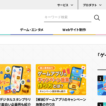
サービス
プロダクト
デジタル
実績一覧
システム開発
スタンプラリー
ゲーム・エンタメ
Webサイト制作
ケーススタディ
ゲーム・エンタメ
イベント効果測定
コンテンツ制作
システム
プラットフォーム
テクノロジー
Webサイト制作
メ」
「Webサイト制作」
「デザイン・技術」
「ゲ
Webサイト
Webサービス
デジタルサイネージ
3D
AR
B DESIGN & DEVELOPMENT
DESIGN & TECHNOLOGY
SNS
iOS / Androidアプリ
react
C
マルチプレ
1
1
1
ム開発目的
イト種類
施策種類・キャンペーン種類
デザイン・技術
機能
機能
キャンペー
ティングデータ取得
ト削減・効率化
ーポレートサイト
省人化
採用サイト
SNSキャンペーン
デザイン
UI・UX
Webキャンペーン
UI・UXデザイン
多言語化機能
C
デジタルスタンプラリ
【解説】ゲームアプリのキャンペーン
多言語化機能
CMS機能
CRM機能
AI機能
認知拡大
2
！面白い企画例も紹介
施策の作り方
2
け施策
ービス・ブランドサイト
メディアサイト
アプリキャンペーン
プログラミング
アニメーション
デジタルスタンプラリー
予約機能
会員・