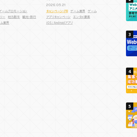
2
2026.05.21
予約機能
会員・ログイン機能
決済機能
新規顧客獲
ィング
Cサイト
キャンペーンサイト
ゲームプロモーション
周年・CSRサイト
IP活用
リアルイベント
ゲームプロモーション
キャンペーン・PR
ゲーム業界
ゲーム
リー
地方創生
観光・旅行
アプリキャンペーン
エンタメ要素
イト
店舗誘引
ゲーミフィケーション
エンタメ要素
ーム業界
iOS / Androidアプリ
夏キャンペーン
春キャンペーン
冬キャンペーン
3
3
3
秋キャンペーン
集客チャネル
4
ス
Twitter
Instagram
TikTok
SNS
PR
4
4
キング
リアルイベント
ン・リズム
5
5
5