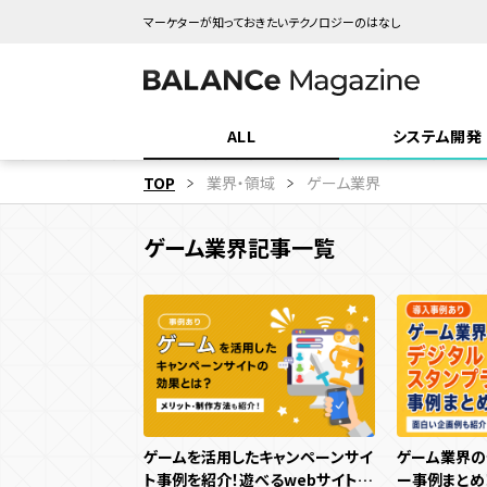
マーケターが知っておきたいテクノロジーのはなし
ALL
システム開発
TOP
業界・領域
ゲーム業界
業界・領域
ゲーム業界記事一覧
「システム開発」
「ゲーム・エンタ
エンタメ業界
地方創生
観光・旅行
SYSTEM DEVELOPMENT
GAME & ENTERTAINMENT
WE
インバウンド
商業施設
飲食
メーカー
ゲーム業界
マスブランド
機能
キャンペーン目的別
システ
サ
サイト種類
多言語化機能
CMS機能
CRM機能
認知拡大
販売促進
AI機能
マーケ
コス
コ
ゲームを活用したキャンペーンサイ
ゲーム業界の
コーポレートサイト
採用サイト
ト事例を紹介！遊べるwebサイトの
ー事例まとめ
予約機能
会員・ログイン機能
新規顧客獲得施策
決済機能
既存顧客向
サ