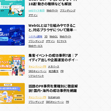
と、対応ブラウザについて簡単に
18選！動きの種類なども解説
徹底解説
得施策
既存顧客向け施策
webサイト制作
3D
WebGL
Webサイト
解説！
システム開発
3D
WebGL
Webサイト
webサイト制作
Webサイト
ブランディング
アニメーション
サービス・ブランドサイト
ブランディング
デザイン
ECサイト
EC誘引
ブランディング
デザイン
メーカー
Webサービス
WebGLとは？仕組みやできるこ
WebGL/theree.js参考サイト
Webアニメーションの参考サイト
と、対応ブラウザについて簡単に
日本・海外 最新事例39選
18選！動きの種類なども解説
解説！
システム開発
webサイト制作
3D
3D
WebGL
Webキャンペーン
Webサイト
webサイト制作
Webサイト
ブランディング
ブランディング
WebGL
コーポレートサイト
デザイン
ECサイト
デザイン
Webサービス
サービス・ブランドサイト
メーカー
集客イベントの成功事例7選｜ア
集客イベントの成功事例7選｜ア
ECサイトで効果的な販促キャン
イディア出しや企画運営のポイン
イディア出しや企画運営のポイン
ペーン施策15選！効果的な実施
トも解説
トも解説
方法などを解説
キャンペーン・PR
キャンペーン・PR
メタバース
メタバース
キャンペーン・PR
Webキャンペーン
SNSキャンペーン
SNSキャンペーン
地方創生
地方創生
PR
PR
ECサイト
決済機能
リアルイベント
リアルイベント
夏キャンペーン事例20選を紹介！
Webサイトに3Dアニメーション
話題のPR事例を業種別に徹底解
メリットや制作方法も解説！
を導入したい！作り方やメリットを
説！国内・海外の成功事例を網羅
キャンペーン・PR
Webキャンペーン
徹底解説
webサイト制作
3D
WebGL
Webサイト
キャンペーン・PR
Instagram
SNSキャンペーン
デジタルスタンプラリー
アニメーション
サービス・ブランドサイト
ブランディング
SNSキャンペーン
PR
認知拡大
販売促進
夏キャンペーン
メーカー
人気投票・ランキング