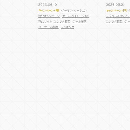
制作方法も解説
2026.06.10
2026.05.21
サービス・ブランドサイト
メディアサイト
店舗誘引
EC誘引
ブランデ
E
キャンペーン・PR
ゲーミフィケーション
キャンペーン・PR
Webキャンペーン
ゲームプロモーション
デジタルスタンプラ
ECサイト
キャンペーンサイト
周年・CSRサ
Webサイト
エンタメ要素
ゲーム業界
エンタメ要素
ゲ
ユーザー参加型
ランキング
コンテンツ種類
デジタルスタンプラリー
メタバー
ユーザー参加型
人気投票・ラン
ガチャ・ルーレット・抽選
アクショ
RPG・育成
診断・占い・シナリオ