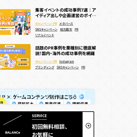
集客イベントの成功事例7選｜ア
集客イベントの成功事例7選｜ア
ECサイトで効果的な販促キャン
イディア出しや企画運営のポイン
イディア出しや企画運営のポイン
ペーン施策15選！効果的な実施
トも解説
トも解説
方法などを解説
キャンペーン・PR
キャンペーン・PR
メタバース
メタバース
キャンペーン・PR
Webキャンペーン
SNSキャンペーン
SNSキャンペーン
地方創生
地方創生
PR
PR
ECサイト
決済機能
リアルイベント
リアルイベント
夏キャンペーン事例20選を紹介！
Webサイトに3Dアニメーション
話題のPR事例を業種別に徹底解
メリットや制作方法も解説！
を導入したい！作り方やメリットを
説！国内・海外の成功事例を網羅
キャンペーン・PR
Webキャンペーン
徹底解説
webサイト制作
3D
WebGL
Webサイト
キャンペーン・PR
Instagram
SNSキャンペーン
デジタルスタンプラリー
アニメーション
サービス・ブランドサイト
ブランディング
SNSキャンペーン
PR
認知拡大
販売促進
夏キャンペーン
メーカー
人気投票・ランキング
LP × ゲームコンテンツ制作はこちら
SERVICE
初回無料相談、
お気軽に