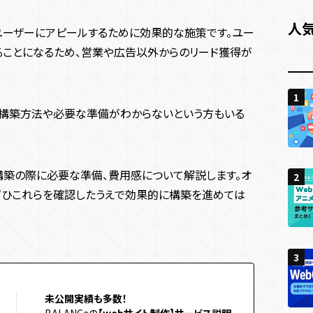
人
ユーザーにアピールするために効果的な施策です。ユー
ることになるため、営業や広告以外からのリード獲得が
1
1
1
、構築方法や必要な準備がわからないという方もいる
構築の際に必要な準備、費用感について解説します。オ
2
2
2
ぜひこれらを確認したうえで効果的に構築を進めては
3
3
3
未公開実績も多数！