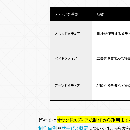
ドメイン費用
開発費用
メディアの種類
特徴
内製の場合
外注の場合
オウンドメディア
自社が保有するメデ
オウンドメディア運用費用
内製の場合
外注の場合
ペイドメディア
広告費を支払って掲
オウンドメディア運営の戦略策定
コンテンツの制作
制作会社を選ぶ際のポイント
アーンドメディア
SNSや掲示板などを
オウンドメディア構築の経験があるかどうか
デザイン力があるか
SEO知識が豊富かどうか
弊社では
オウンドメディアの制作から運用まで
メディア運用までサポートしてくれるか
制作事例
や
サービス概要
についてはこちらから