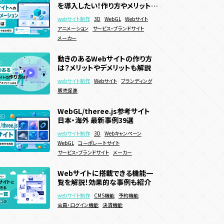
周年記念サイトとは？目的ごとの
を導入したい！作り方やメリットを
を導入したい！作り方やメリットを
おすすめコンテンツ、デザイン事
得施策
既存顧客向け施策
徹底解説
徹底解説
webサイト制作
webサイト制作
3D
3D
WebGL
WebGL
Webサイト
Webサイト
例を紹介
webサイト制作
Webサイト
ブランディング
アニメーション
アニメーション
サービス・ブランドサイト
サービス・ブランドサイト
EC誘引
ブランディング
周年・CSRサイト
ユーザー参加型
メーカー
メーカー
アクション・リズム
動きのあるWebサイトの作り方
動きのあるWebサイトの作り方
インタラクションデザインとは？
は？メリットやデメリットも解説
は？メリットやデメリットも解説
メリットや事例、制作方法につい
webサイト制作
webサイト制作
Webサイト
Webサイト
ブランディング
ブランディング
ても解説
webサイト制作
デザイン
UI・UX
ECサイト
販売促進
販売促進
ポータルサイト
WebGL/theree.js参考サイト
WebGL/theree.js参考サイト
マッチングサイトの作り方5選！構
日本・海外 最新事例39選
日本・海外 最新事例39選
築手順や注意点も解説
webサイト制作
webサイト制作
3D
3D
Webキャンペーン
Webキャンペーン
webサイト制作
Webサイト
Webサービス
WebGL
WebGL
コーポレートサイト
コーポレートサイト
会員・ログイン機能
サービス・ブランドサイト
サービス・ブランドサイト
メーカー
メーカー
Webサイトに搭載できる機能一
Webサイトに搭載できる機能一
オウンドメディアの構築方法を解
覧を解説！効果的な事例も紹介
覧を解説！効果的な事例も紹介
説！作り方や費用相場、運用方法
についても解説
webサイト制作
webサイト制作
webサイト制作
CMS機能
CMS機能
コーポレートサイト
予約機能
予約機能
会員・ログイン機能
会員・ログイン機能
採用サイト
メディアサイト
決済機能
決済機能