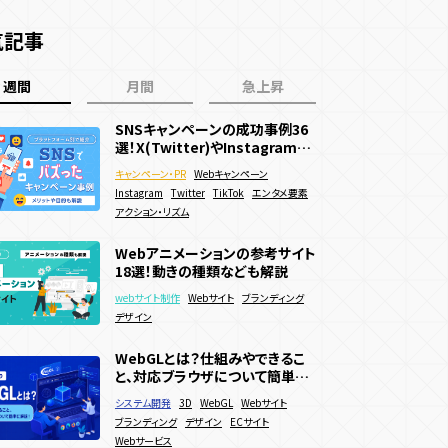
気記事
週間
月間
急上昇
SNSキャンペーンの成功事例36
SNSキャンペーンの成功事例36
集客イベントの成功事例7選｜ア
選！X(Twitter)やInstagramで
選！X(Twitter)やInstagramで
イディア出しや企画運営のポイン
バズった面白い企画を紹介
バズった面白い企画を紹介
トも解説
キャンペーン・PR
キャンペーン・PR
キャンペーン・PR
Webキャンペーン
Webキャンペーン
メタバース
Instagram
Instagram
SNSキャンペーン
Twitter
Twitter
地方創生
TikTok
TikTok
PR
エンタメ要素
エンタメ要素
アクション・リズム
アクション・リズム
リアルイベント
WebGLとは？仕組みやできるこ
夏キャンペーン事例20選を紹介！
Webアニメーションの参考サイト
と、対応ブラウザについて簡単に
メリットや制作方法も解説！
18選！動きの種類なども解説
解説！
システム開発
キャンペーン・PR
3D
Webキャンペーン
WebGL
Webサイト
webサイト制作
Webサイト
ブランディング
ブランディング
SNSキャンペーン
デザイン
デジタルスタンプラリー
ECサイト
デザイン
Webサービス
認知拡大
販売促進
夏キャンペーン
人気投票・ランキング
WebGLとは？仕組みやできるこ
Webアニメーションの参考サイト
と、対応ブラウザについて簡単に
18選！動きの種類なども解説
動きのあるWebサイトの作り方
解説！
システム開発
3D
WebGL
Webサイト
は？メリットやデメリットも解説
webサイト制作
Webサイト
ブランディング
ブランディング
デザイン
ECサイト
デザイン
webサイト制作
Webサイト
ブランディング
Webサービス