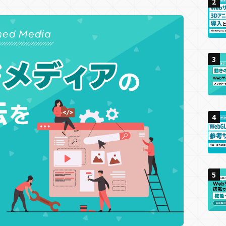
2
2
2
予約機能
会員・ログイン機能
決済機能
新規顧客獲
ィング
Cサイト
キャンペーンサイト
ゲームプロモーション
周年・CSRサイト
IP活用
リアルイベント
イト
店舗誘引
ゲーミフィケーション
エンタメ要素
夏キャンペーン
春キャンペーン
冬キャンペーン
3
3
3
秋キャンペーン
集客チャネル
ス
Twitter
Instagram
TikTok
SNS
PR
4
4
4
キング
リアルイベント
ン・リズム
5
5
5