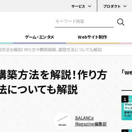
サービス
プロダクト
デジタル
実績一覧
システム開発
スタンプラリー
ゲーム・エンタメ
Webサイト制作
ケーススタディ
ゲーム・エンタメ
イベント効果測定
コンテンツ制作
築方法を解説！作り方や費用相場、運用方法についても解説
システム
プラットフォーム
テクノロジー
Webサイト制作
メ」
「Webサイト制作」
「デザイン・技術」
構築方法を解説！作り方
「w
Webサイト
Webサービス
デジタルサイネージ
3D
AR
B DESIGN & DEVELOPMENT
DESIGN & TECHNOLOGY
SNS
iOS / Androidアプリ
react
C
法についても解説
マルチプレ
1
1
1
ム開発目的
イト種類
施策種類・キャンペーン種類
デザイン・技術
機能
機能
キャンペー
BALANCe
ティングデータ取得
ト削減・効率化
ーポレートサイト
省人化
採用サイト
SNSキャンペーン
デザイン
UI・UX
Webキャンペーン
UI・UXデザイン
多言語化機能
C
Magazine編集部
多言語化機能
CMS機能
CRM機能
AI機能
認知拡大
け施策
ービス・ブランドサイト
メディアサイト
アプリキャンペーン
プログラミング
アニメーション
デジタルスタンプラリー
予約機能
会員・