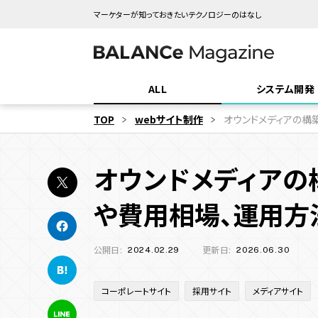
マーケターが知っておきたいテクノロジーのはなし
ALL
システム開発
TOP
webサイト制作
オウンドメディアの構
業界・領域
「システム開発」
「ゲーム・エンタ
オウンドメディアの
エンタメ業界
地方創生
観光・旅行
SYSTEM DEVELOPMENT
GAME & ENTERTAINMENT
WE
インバウンド
商業施設
飲食
メーカー
や費用相場、運用方
ゲーム業界
マスブランド
公開日:
更新日:
2024.02.29
2026.06.30
機能
キャンペーン目的別
システ
サ
サイト種類
多言語化機能
CMS機能
CRM機能
認知拡大
販売促進
AI機能
マーケ
コス
コ
コーポレートサイト
採用サイト
メディアサイト
コーポレートサイト
採用サイト
予約機能
会員・ログイン機能
新規顧客獲得施策
決済機能
既存顧客向
サ