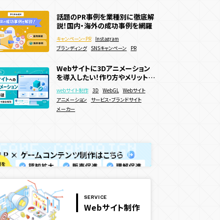
販売促進
Webサイトに3Dアニメーション
話題のPR事例を業種別に徹底解
を導入したい！作り方やメリットを
WebGL/theree.js参考サイト
説！国内・海外の成功事例を網羅
徹底解説
日本・海外 最新事例39選
webサイト制作
3D
WebGL
Webサイト
キャンペーン・PR
Instagram
アニメーション
webサイト制作
サービス・ブランドサイト
3D
Webキャンペーン
ブランディング
SNSキャンペーン
PR
メーカー
WebGL
コーポレートサイト
サービス・ブランドサイト
メーカー
Webサイトに3Dアニメーション
動きのあるWebサイトの作り方
を導入したい！作り方やメリットを
は？メリットやデメリットも解説
ECサイトで効果的な販促キャン
徹底解説
webサイト制作
3D
WebGL
Webサイト
ペーン施策15選！効果的な実施
webサイト制作
Webサイト
ブランディング
アニメーション
サービス・ブランドサイト
方法などを解説
販売促進
キャンペーン・PR
Webキャンペーン
メーカー
ECサイト
決済機能
LP × ゲームコンテンツ制作はこちら
SERVICE
Webサイト制作