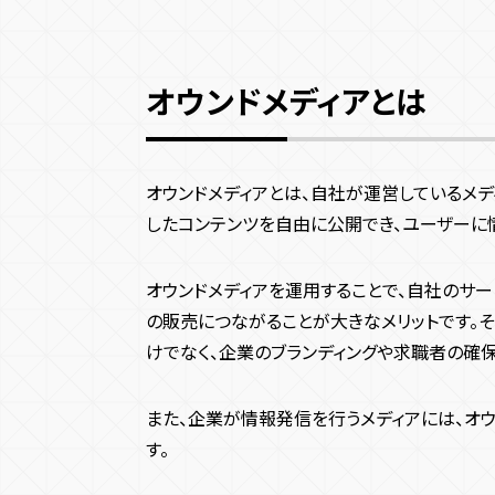
外注のメリット
外注のデメリット
オウンドメディアの構築方法
オウンドメディアとは
ドメインを取得する
サーバーを構築する
CMSを導入する
オウンドメディアとは、自社が運営しているメデ
無料CMS
したコンテンツを自由に公開でき、ユーザーに
有料CMS
オウンドメディアを運用することで、自社のサ
独自CMS
の販売につながることが大きなメリットです。
サイトデザインを制作する
けでなく、企業のブランディングや求職者の確保
オウンドメディアを開発して公開する
オウンドメディアを運用する
また、企業が情報発信を行うメディアには、オ
オウンドメディア構築にかかる費用相場
す。
サーバー代