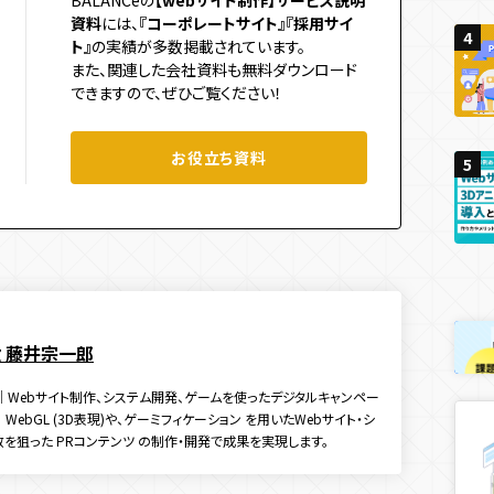
BALANCeの
【webサイト制作】サービス説明
資料
には、
『コーポレートサイト』
『採用サイ
4
4
ト』
の実績が多数掲載されています。
4
また、関連した会社資料も無料ダウンロード
できますので、ぜひご覧ください！
お役立ち資料
5
5
5
役 藤井宗一郎
代表｜Webサイト制作、システム開発、ゲームを使ったデジタルキャンペー
WebGL (3D表現)や、ゲーミフィケーション を用いたWebサイト・シ
拡散を狙った PRコンテンツ の制作・開発で成果を実現します。