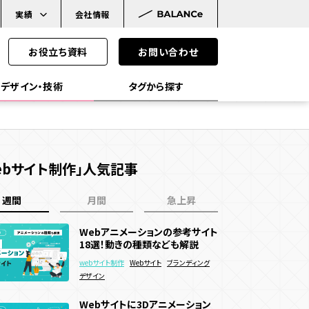
実績
会社情報
お役立ち資料
お問い合わせ
デザイン・技術
タグから探す
ebサイト制作」人気記事
WebAR
WebGL
Javascript
SS
VR
メタバース
週間
月間
急上昇
イ
Web3.0
ブロックチェーン
NFT
東京都のホームページ制作会社
Webアニメーションの参考サイト
Webアニメーションの参考サイト
おすすめ31選！選び方や費用相
18選！動きの種類なども解説
18選！動きの種類なども解説
場なども解説
webサイト制作
Webサイト
webサイト制作
webサイト制作
Webサイト
Webサイト
ブランディング
ブランディング
ン目的別
コーポレートサイト
採用サイト
デザイン
デザイン
MS機能
CRM機能
AI機能
サービス・ブランドサイト
販売促進
マーケティングデータ取得
Webサイトに3Dアニメーション
Webサイトに3Dアニメーション
ログイン機能
決済機能