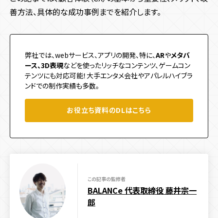
コンテンツ種類
サービス
テクノロジー
善方法、具体的な成功事例までを紹介します。
デジタルスタンプラリー
メタバース
ユーザー参加型
3D
AR
WebAR
WebGL
Javascript
react
プロダクト
システム開発
人気投票・ランキング
ガチャ・ルーレット・抽選
CSS
VR
メタバース
マルチプレイ
Web3.0
弊社では、webサービス、アプリの開発、特に、
AR
や
メタバ
アクション・リズム
RPG・育成
診断・占い・シナリオ
ブロックチェーン
NFT
ース、3D表現
などを使ったリッチなコンテンツ、ゲームコン
実績
デジタルスタンプラリー
ゲーム・エンタメコンテンツ制作
テンツにも対応可能！大手エンタメ会社やアパレルハイブラ
集客チャネル
サイト種類
ンドでの制作実績も多数。
会社情報
Twitter
Instagram
TikTok
SNS
PR
Webサイト制作
コーポレートサイト
採用サイト
サービス・ブランドサイト
イベント効果測定システム
お役立ち資料のDLはこちら
リアルイベント
メディアサイト
ECサイト
キャンペーンサイト
周年・CSRサイト
機能
この記事の監修者
多言語化機能
CMS機能
CRM機能
AI機能
予約機能
BALANCe 代表取締役 藤井宗一
会員・ログイン機能
決済機能
郎