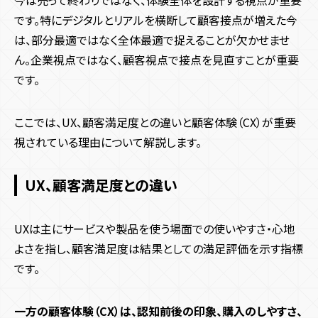
特殊法人
です。特にデジタルとリアルを横断して顧客接点が増えた今
は、部分最適ではなく全体最適で捉えることが欠かせませ
省ステップ化による顧客体験（CX）向上事例
ん。企業視点ではなく、顧客視点で接点を見直すことが重要
ARUMA GARDEN DOGS
です。
株式会社NTTドコモ
PAPAMAMA CAR’S
ここでは、UX、顧客満足度との違いと顧客体験（CX）が重要
顧客体験（CX）を向上させるまでの流れ
視されている理由について解説します。
1.現状を正しく把握する
2.課題を洗い出す
UX、顧客満足度との違い
3.改善策を実施する
4.施策の効果を測定・分析する
UXは主にサービスや製品を使う場面での使いやすさ・心地
顧客体験（CX）向上ならBALANCeにお任せください
よさを指し、顧客満足度は結果としての満足評価を示す指標
です。
一方の顧客体験（CX）は、認知前後の印象、購入のしやすさ、