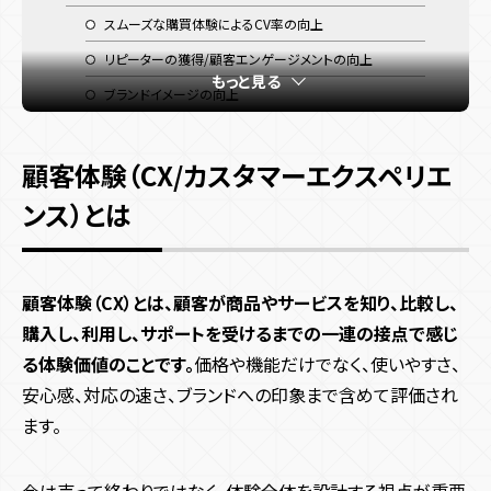
スムーズな購買体験によるCV率の向上
リピーターの獲得/顧客エンゲージメントの向上
もっと見る
ブランドイメージの向上
競合他社との差別化
顧客体験（CX）を向上させる方法
顧客体験（CX/カスタマーエクスペリエ
スムーズに利用できる仕組みに調整する
ンス）とは
エンタメ要素を入れて手に取るハードルを下げる
各種手続きを簡略化する
顧客体験（CX）とは、顧客が商品やサービスを知り、比較し、
顧客体験（CX）向上の成功事例
購入し、利用し、サポートを受けるまでの一連の接点で感じ
ゲーミフィケーションによる顧客体験（CX）向上事例
る体験価値のことです。
価格や機能だけでなく、使いやすさ、
国際園芸博覧会(GREEN×EXPO2027)
安心感、対応の速さ、ブランドへの印象まで含めて評価され
株式会社イオンファンタジー
ます。
株式会社BAKE
株式会社イエローハット
今は売って終わりではなく、体験全体を設計する視点が重要