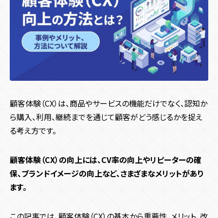
多言語化機能
CMS機能
CRM機能
AI機能
キャンペーン目的別
すべての記事
予約機能
会員・ログイン機能
決済機能
認知拡大
販売促進
マーケティングデータ取得
システム開発目的
サイト種類
すべての記事
新規顧客獲得施策
既存顧客向け施策
店舗誘引
EC誘引
コスト削減・効率化
省人化
ブランディング
コーポレートサイト
採用サイト
サービス・ブランドサイト
デザイン・技術
メディアサイト
ECサイト
キャンペーンサイト
顧客体験（CX）は、商品やサービスの機能だけでなく、認知か
業界・領域
施策種類・キャンペーン種類
ら購入、利用、継続までを通じて顧客がどう感じるかを捉え
お役立ち資料
周年・CSRサイト
デザイン
UI・UX
UI・UXデザイン
プログラミング
エンタメ業界
地方創生
観光・旅行
インバウンド
SNSキャンペーン
Webキャンペーン
アプリキャンペーン
る考え方です。
アニメーション
商業施設
飲食
メーカー
ゲーム業界
マスブランド
機能
デジタルスタンプラリー
ゲームプロモーション
IP活用
お問い合わせ
顧客体験（CX）の向上には、CV率の向上やリピーターの確
リアルイベント
多言語化機能
CMS機能
ゲーミフィケーション
CRM機能
エンタメ要素
AI機能
プラットフォーム
保、ブランドイメージの向上など、さまざまなメリットがあり
夏キャンペーン
予約機能
会員・ログイン機能
春キャンペーン
決済機能
冬キャンペーン
Webサイト
Webサービス
デジタルサイネージ
SNS
ます。
秋キャンペーン
iOS / Androidアプリ
この記事では、顧客体験（CX）の基本から重要性、メリット、改