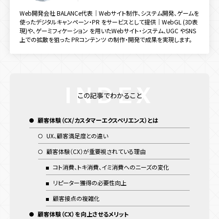
キャンペーン目的別
Web開発会社 BALANCe代表｜Webサイト制作、システム開発、ゲームを
使ったデジタルキャンペーン・PR をサービスとして提供｜WebGL (3D表
認知拡大
販売促進
マーケティングデータ取得
現)や、ゲーミフィケーション を用いたWebサイト・システム、UGC やSNS
上での拡散を狙った PRコンテンツ の制作・開発で成果を実現します。
新規顧客獲得施策
既存顧客向け施策
店舗誘引
EC誘引
ブランディング
この記事でわかること
顧客体験（CX/カスタマーエクスペリエンス）とは
UX、顧客満足度との違い
顧客体験（CX）が重要視されている理由
コト消費、トキ消費、イミ消費へのニーズの変化
リピーター獲得の必要性向上
顧客接点の複雑化
顧客体験（CX）を向上させるメリット