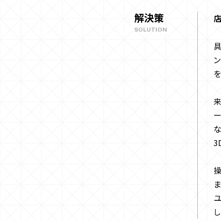
解決策
SOLUTION
具
ン
を
来
ー
な
3
操
ま
し