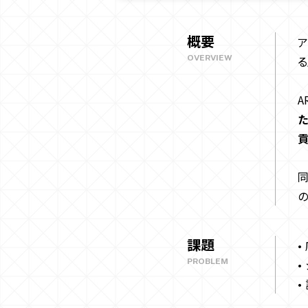
概要
ア
OVERVIEW
る
A
課題
•
PROBLEM
•
•