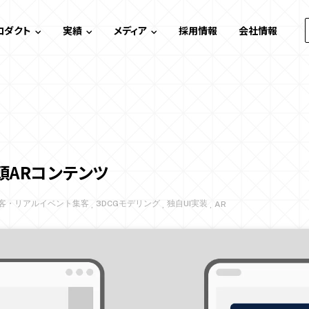
ロダクト
実績
メディア
採用情報
会社情報
デジタルスタンプラリー
実績一覧
メディアトップ
イベント効果測定システム
ケーススタディ
システム開発
ゲーム・エンタメコンテンツ制作
コンテンツ制作
店頭ARコンテンツ
Webサイト制作
デザイン・技術
客・リアルイベント集客
3DCGモデリング
独自UI実装
AR