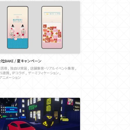
社BAKE / 夏キャンペーン
C誘導
独自UI実装
店舗集客・リアルイベント集客
NS連携
IPコラボ
ゲーミフィケーション
Iアニメーション