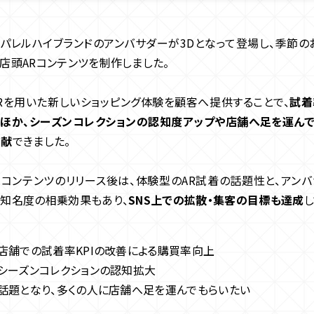
パレルハイブランドのアンバサダーが3Dとなって登場し、季節の
店頭ARコンテンツを制作しました。
Rを用いた新しいショッピング体験を顧客へ提供することで、
試着
たほか、シーズンコレクションの認知度アップや店舗へ足を運んで
貢献
できました。
同コンテンツのリリース後は、体験型のAR試着の話題性と、アン
の知名度の相乗効果もあり、
SNS上での拡散・集客の目標も達成
し
 店舗での試着率KPIの改善による購買率向上
 シーズンコレクションの認知拡大
 話題となり、多くの人に店舗へ足を運んでもらいたい