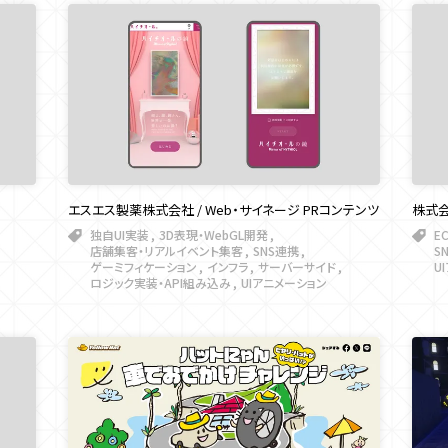
エスエス製薬株式会社 / Web・サイネージ PRコンテンツ
株式会
独自UI実装
3D表現・WebGL開発
E
店舗集客・リアルイベント集客
SNS連携
S
ゲーミフィケーション
インフラ
サーバーサイド
U
ロジック実装・API組み込み
UIアニメーション