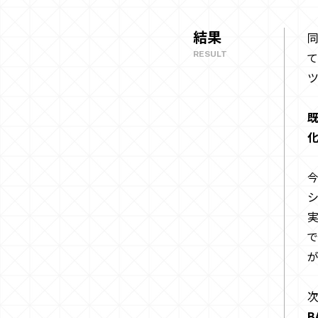
結果
同
RESULT
て
ツ
今
シ
実
で
が
B