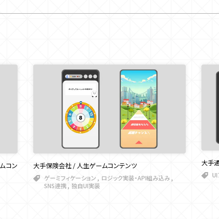
大手通
ームコン
大手保険会社 / 人生ゲームコンテンツ
U
ゲーミフィケーション
ロジック実装・API組み込み
SNS連携
独自UI実装