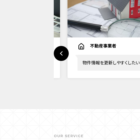
ーカー
不動産事業者
イトに3DCGを組み込むこ
物件情報を更新しやすくしたい
VRをあげたい
OUR SERVICE