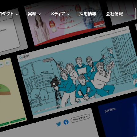
ロダクト
実績
メディア
採用情報
会社情報
デジタルスタンプラリー
実績一覧
メディアトップ
イベント効果測定システム
ケーススタディ
システム開発
ゲーム・エンタメコンテンツ制作
コンテンツ制作
Webサイト制作
デザイン・技術