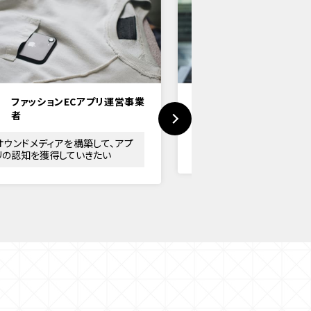
ファッションECアプリ運営事業
採用サイトを改善し
者
CVRをあげて、採用応
オウンドメディアを構築して、アプ
やしたい
リの認知を獲得していきたい