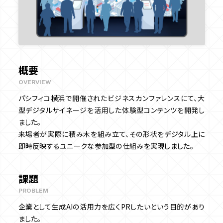
Webサイト制作
会社情報
デザイン・技術
ABOUT US
資料ダウンロード
概要
DOWNLOAD
OVERVIEW
パシフィコ横浜で開催されたビジネスカンファレンスにて、大
お問い合わせ
型デジタルサイネージを活用した体験型コンテンツを開発し
CONTACT
ました。
来場者が実際に積み木を組み立て、その形状をデジタル上に
即時反映するユニークな参加型の仕組みを実現しました。
課題
PROBLEM
企業として生成AIの活用力を広くPRしたいという目的があり
ました。