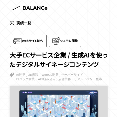
実績一覧
サービス
SERVICE
システム開発
Webサイト制作
システム開発
ゲーム・エンタメコンテンツ制作
プロダクト
大手ECサービス企業 / 生成AIを使っ
PRODUCT
Webサイト制作
デジタルスタンプラリー
たデジタルサイネージコンテンツ
イベント効果測定システム
実績
WORKS
AI開発
3D表現・WebGL開発
サーバーサイド
ロジック実装・API組み込み
店舗集客・リアルイベント集客
実績一覧
ケーススタディ
メディア
BALANCe Magazine
メディアトップ
システム開発
採用情報
RECRUIT
ゲーム・エンタメコンテンツ制作