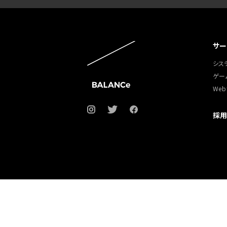
サー
シス
ゲー
We
採用